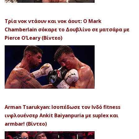
Τρία νοκ ντάουν και νοκ άουτ: Ο Mark
Chamberlain σόκαρε το Δουβλίνο σε ματσάρα με
Pierce O’Leary (Βίντεο)
Arman Tsarukyan: Ισοπέδωσε τον Ινδό fitness
ινφλουένσερ Ankit Baiyanpuria με suplex και
armbar! (Βίντεο)