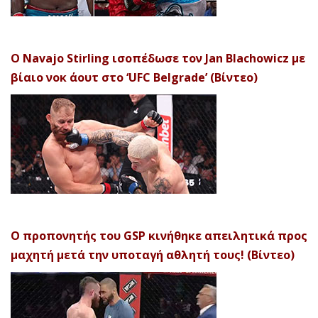
Ο Navajo Stirling ισοπέδωσε τον Jan Blachowicz με
βίαιο νοκ άουτ στο ‘UFC Belgrade’ (Βίντεο)
Ο προπονητής του GSP κινήθηκε απειλητικά προς
μαχητή μετά την υποταγή αθλητή τους! (Βίντεο)