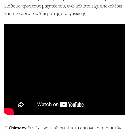
μισθούς προς τους μαχητές του, ενώ μάλιστα είχε αποκαλέσει
και τον εαυτό του ‘όμηρο’ της διοργάνωσης.
O
Chimaev
δεν έχει να κερδίσει τίποτα σημαντικό από αυτόν