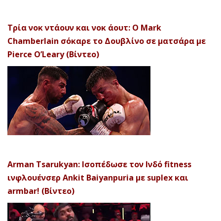
Τρία νοκ ντάουν και νοκ άουτ: Ο Mark
Chamberlain σόκαρε το Δουβλίνο σε ματσάρα με
Pierce O’Leary (Βίντεο)
Arman Tsarukyan: Ισοπέδωσε τον Ινδό fitness
ινφλουένσερ Ankit Baiyanpuria με suplex και
armbar! (Βίντεο)