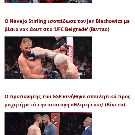
Ο Navajo Stirling ισοπέδωσε τον Jan Blachowicz με
βίαιο νοκ άουτ στο ‘UFC Belgrade’ (Βίντεο)
Ο προπονητής του GSP κινήθηκε απειλητικά προς
μαχητή μετά την υποταγή αθλητή τους! (Βίντεο)