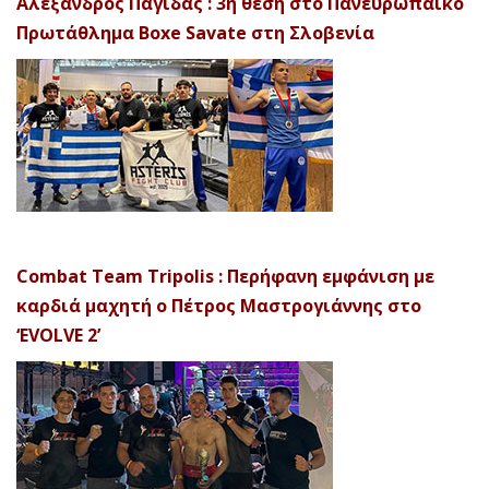
Αλέξανδρος Παγίδας : 3η θέση στο Πανευρωπαϊκό
Πρωτάθλημα Boxe Savate στη Σλοβενία
Combat Team Tripolis : Περήφανη εμφάνιση με
καρδιά μαχητή ο Πέτρος Μαστρογιάννης στο
‘EVOLVE 2’