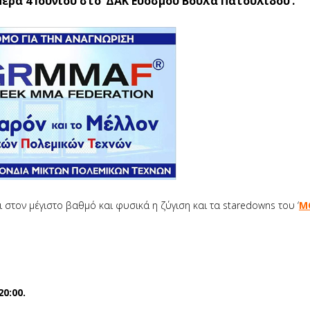
ερα 4 Ιουνίου στο ‘ΔΑΚ Ευόσμου Βούλα Πατουλίδου’.
αι στον μέγιστο βαθμό και φυσικά η ζύγιση και τα staredowns του ‘
M
0:00.