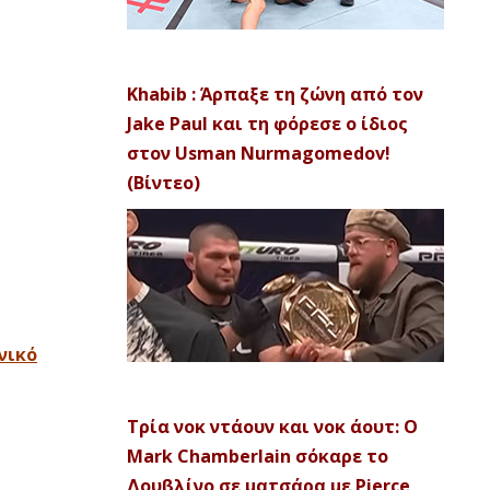
Khabib : Άρπαξε τη ζώνη από τον
Jake Paul και τη φόρεσε ο ίδιος
στον Usman Nurmagomedov!
(Βίντεο)
νικό
Τρία νοκ ντάουν και νοκ άουτ: Ο
Mark Chamberlain σόκαρε το
Δουβλίνο σε ματσάρα με Pierce