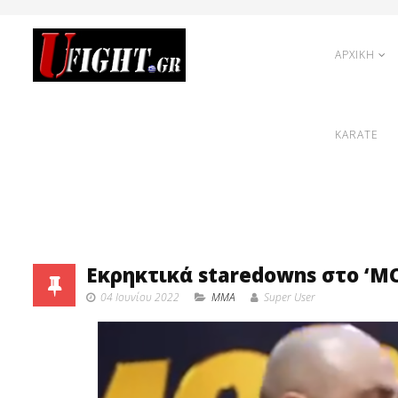
ΑΡΧΙΚΗ
KARATE
Εκρηκτικά staredowns στο ‘MCP
04 Ιουνίου 2022
MMA
Super User