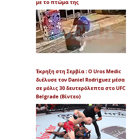
με το πτώμα της
Έκρηξη στη Σερβία : Ο Uros Medic
διέλυσε τον Daniel Rodriguez μέσα
σε μόλις 30 δευτερόλεπτα στο UFC
Belgrade (Βίντεο)