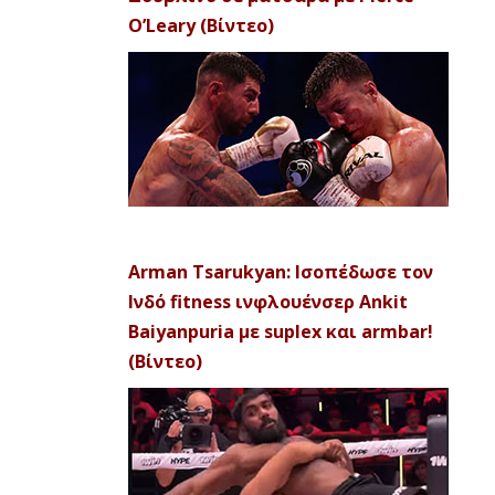
O’Leary (Βίντεο)
Arman Tsarukyan: Ισοπέδωσε τον
Ινδό fitness ινφλουένσερ Ankit
Baiyanpuria με suplex και armbar!
(Βίντεο)