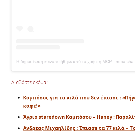
Διαβάστε ακόμα :
Καμπόσος για τα κιλά που δεν έπιασε : «Πή
καφέ!»
Άγριο staredown Καμπόσου – Haney : Παραλίγ
Ανδρέας Μιχαηλίδης : Έπιασε τα 77 κιλά – Το