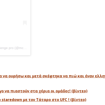
Η δημοσίευση κοινοποιήθηκε από το χρήστη MCP - mma challenge pro (@mcp_greece)
γα να ουρήσω και μετά σκέφτηκα να πιώ και έναν ελλη
ο να πιαστούν στα χέρια οι ομάδες! (βίντεο)
 staredown με τον Τάταρο στο UFC ! (βίντεο)