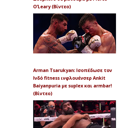
O’Leary (Βίντεο)
Arman Tsarukyan: Ισοπέδωσε τον
Ινδό fitness ινφλουένσερ Ankit
Baiyanpuria με suplex και armbar!
(Βίντεο)