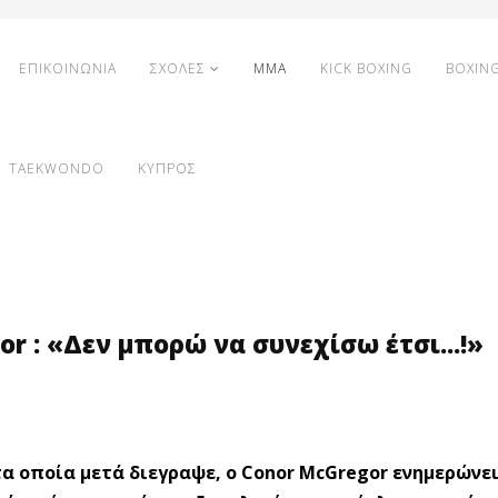
ΕΠΙΚΟΙΝΩΝΙΑ
ΣΧΟΛΕΣ
MMA
KICK BOXING
BOXIN
TAEKWONDO
ΚΥΠΡΟΣ
r : «Δεν μπορώ να συνεχίσω έτσι...!»
α οποία μετά διεγραψε, ο Conor McGregor ενημερώνει