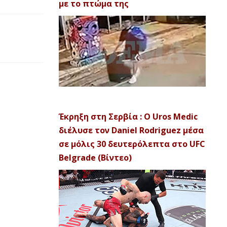
με το πτώμα της
Έκρηξη στη Σερβία : Ο Uros Medic
διέλυσε τον Daniel Rodriguez μέσα
σε μόλις 30 δευτερόλεπτα στο UFC
Belgrade (Βίντεο)