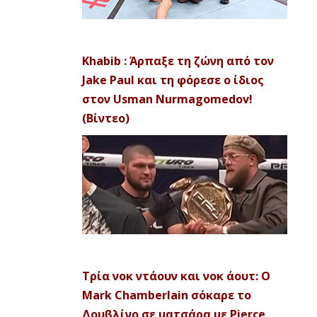
Khabib : Άρπαξε τη ζώνη από τον
Jake Paul και τη φόρεσε ο ίδιος
στον Usman Nurmagomedov!
(Βίντεο)
Τρία νοκ ντάουν και νοκ άουτ: Ο
Mark Chamberlain σόκαρε το
Δουβλίνο σε ματσάρα με Pierce