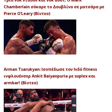
Τρία νοκ ντάουν και νοκ άουτ: Ο Mark
Chamberlain σόκαρε το Δουβλίνο σε ματσάρα με
Pierce O’Leary (Βίντεο)
Arman Tsarukyan: Ισοπέδωσε τον Ινδό fitness
ινφλουένσερ Ankit Baiyanpuria με suplex και
armbar! (Βίντεο)