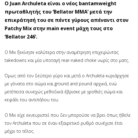
O Juan Archuleta είναι ο νέος bantamweight
πρωταθλητής του ‘Bellator MMA’ μετά την
επικράτησή του σε πέντε γύρους απέναντι στον
Patchy Mix στην main event μάχη τους στο
‘Bellator 246’.
O Μix ξεκίνησε καλύτερα στην αναμέτρηση επιχειρώντας
takedowns και μία υποταγή rear-naked choke νωρίς στο ματς.
Όμως από τον δεύτερο γύρο και μετά ο Archuleta κυριάρχησε
με γόνατα στο σώμα και ground and pound αρχικά, ενώ
μετέπειτα συνεχώς μεθοδικά έβρισκε με γροθιές σώμα και
κεφάλι του αντιπάλου του.
Ο Mix είχε εκνευριστεί που δεν μπορούσε να βρει όπως ήθελε
τον Archuleta που σε έναν εξαιρετικό ρυθμό συνέχισε έτσι
μέχρι το τέλος.