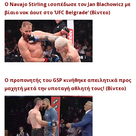
Ο Navajo Stirling ισοπέδωσε τον Jan Blachowicz με
βίαιο νοκ άουτ στο ‘UFC Belgrade’ (Βίντεο)
Ο προπονητής του GSP κινήθηκε απειλητικά προς
μαχητή μετά την υποταγή αθλητή τους! (Βίντεο)