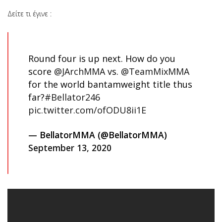
Δείτε τι έγινε :
Round four is up next. How do you
score
@JArchMMA
vs.
@TeamMixMMA
for the world bantamweight title thus
far?
#Bellator246
pic.twitter.com/ofODU8ii1E
— BellatorMMA (@BellatorMMA)
September 13, 2020