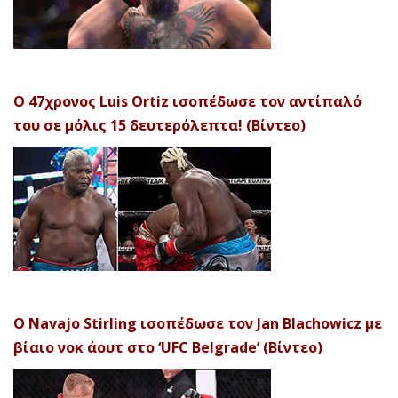
Ο 47χρονος Luis Ortiz ισοπέδωσε τον αντίπαλό
του σε μόλις 15 δευτερόλεπτα! (Βίντεο)
Ο Navajo Stirling ισοπέδωσε τον Jan Blachowicz με
βίαιο νοκ άουτ στο ‘UFC Belgrade’ (Βίντεο)