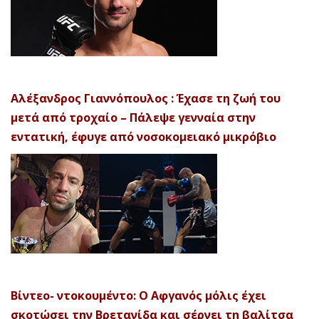
Αλέξανδρος Γιαννόπουλος : Έχασε τη ζωή του
μετά από τροχαίο – Πάλεψε γενναία στην
εντατική, έφυγε από νοσοκομειακό μικρόβιο
Βίντεο- ντοκουμέντο: Ο Αφγανός μόλις έχει
σκοτώσει την Βρετανίδα και σέρνει τη βαλίτσα