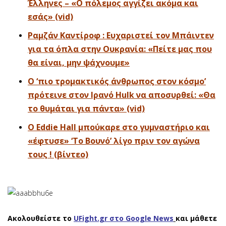
Έλληνες – «Ο πόλεμος αγγίζει ακόμα και
εσάς» (vid)
Ραμζάν Καντίροφ : Ευχαριστεί τον Μπάιντεν
για τα όπλα στην Ουκρανία: «Πείτε μας που
θα είναι, μην ψάχνουμε»
Ο ‘πιο τρομακτικός άνθρωπος στον κόσμο’
πρότεινε στον Ιρανό Hulk να αποσυρθεί: «Θα
το θυμάται για πάντα» (vid)
Ο Eddie Hall μπούκαρε στο γυμναστήριο και
«έφτυσε» ‘Το Βουνό’ λίγο πριν τον αγώνα
τους ! (βίντεο)
Ακολουθείστε το
UFight.gr στο Google News
και μάθετε