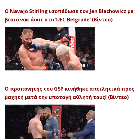
Ο Navajo Stirling ισοπέδωσε τον Jan Blachowicz με
βίαιο νοκ άουτ στο ‘UFC Belgrade’ (Βίντεο)
Ο προπονητής του GSP κινήθηκε απειλητικά προς
μαχητή μετά την υποταγή αθλητή τους! (Βίντεο)