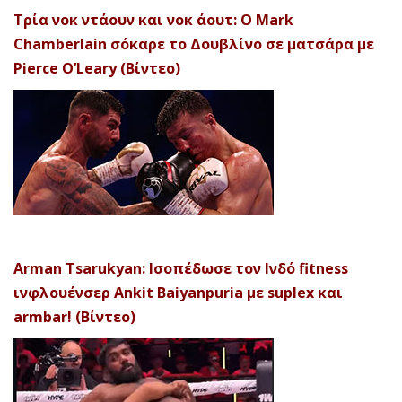
Τρία νοκ ντάουν και νοκ άουτ: Ο Mark
Chamberlain σόκαρε το Δουβλίνο σε ματσάρα με
Pierce O’Leary (Βίντεο)
Arman Tsarukyan: Ισοπέδωσε τον Ινδό fitness
ινφλουένσερ Ankit Baiyanpuria με suplex και
armbar! (Βίντεο)