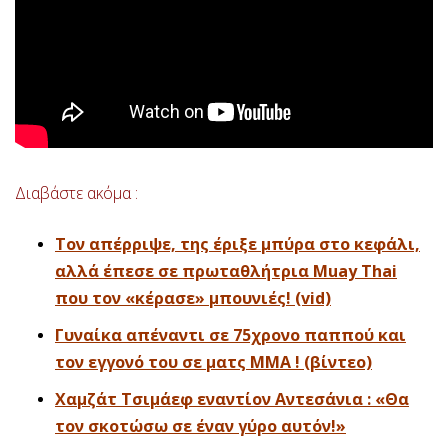
Διαβάστε ακόμα :
Τον απέρριψε, της έριξε μπύρα στο κεφάλι,
αλλά έπεσε σε πρωταθλήτρια Muay Thai
που τον «κέρασε» μπουνιές! (vid)
Γυναίκα απέναντι σε 75χρονο παππού και
τον εγγονό του σε ματς MMA ! (βίντεο)
Χαμζάτ Τσιμάεφ εναντίον Αντεσάνια : «Θα
τον σκοτώσω σε έναν γύρο αυτόν!»