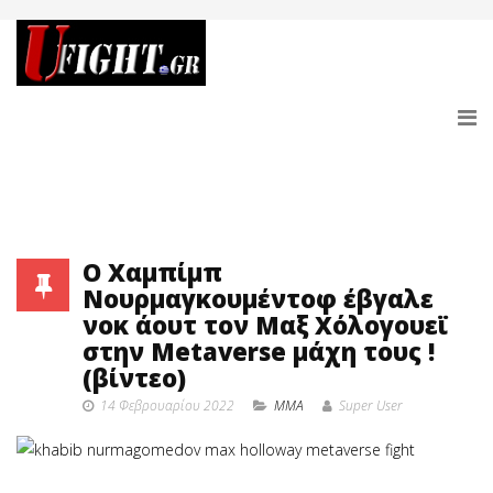
O Χαμπίμπ
Νουρμαγκουμέντοφ έβγαλε
νοκ άουτ τον Μαξ Χόλογουεϊ
στην Metaverse μάχη τους !
(βίντεο)
14 Φεβρουαρίου 2022
MMA
Super User