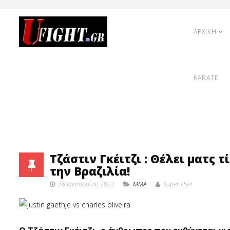
ΑΡΧΙΚΗ
KARATE
Τζάστιν Γκέιτζι : Θέλει ματς 
την Βραζιλία!
26 Ιανουαρίου 2022
MMA
Super User