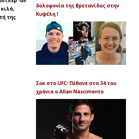
άντλερ -αν
δολοφονία της Βρετανίδας στην
 κιλά,
Κυψέλη !
τή της
Σοκ στο UFC: Πέθανε στα 34 του
χρόνια ο Allan Nascimento