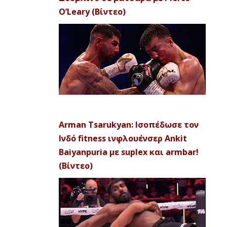
O’Leary (Βίντεο)
Arman Tsarukyan: Ισοπέδωσε τον
Ινδό fitness ινφλουένσερ Ankit
Baiyanpuria με suplex και armbar!
(Βίντεο)