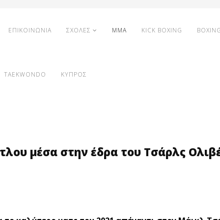
ΕΠΙΚΟΙΝΩΝΙΑ
ΣΧΟΛΕΣ
MMA
KICK BOXING
BOXIN
TAEKWONDO
ΚΥΠΡΟΣ
τίτλου μέσα στην έδρα του Τσάρλς Ολιβ