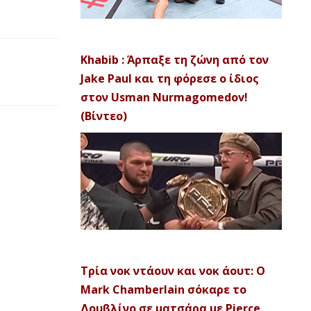
Khabib : Άρπαξε τη ζώνη από τον
Jake Paul και τη φόρεσε ο ίδιος
στον Usman Nurmagomedov!
(Βίντεο)
Τρία νοκ ντάουν και νοκ άουτ: Ο
Mark Chamberlain σόκαρε το
Δουβλίνο σε ματσάρα με Pierce