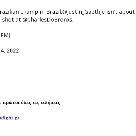
razilian champ in Brazil.
@Justin_Gaethje
isn't about
a shot at
@CharlesDoBronxs
.
sFMJ
24, 2022
ε πρώτοι όλες τις ειδήσεις
ufight.gr