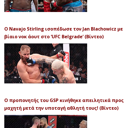
Ο Navajo Stirling ισοπέδωσε τον Jan Blachowicz με
βίαιο νοκ άουτ στο ‘UFC Belgrade’ (Βίντεο)
Ο προπονητής του GSP κινήθηκε απειλητικά προς
μαχητή μετά την υποταγή αθλητή τους! (Βίντεο)