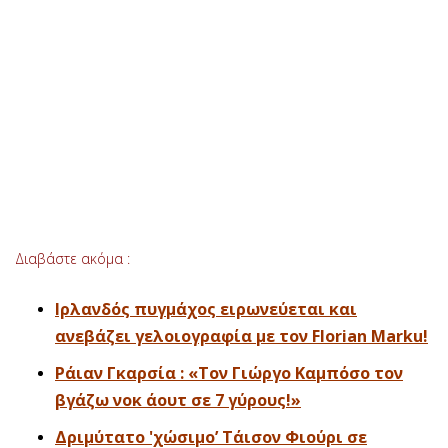
Διαβάστε ακόμα :
Ιρλανδός πυγμάχος ειρωνεύεται και
ανεβάζει γελοιογραφία με τον Florian Marku!
Ράιαν Γκαρσία : «Τον Γιώργο Καμπόσο τον
βγάζω νοκ άουτ σε 7 γύρους!»
Δριμύτατο 'χώσιμο’ Τάισον Φιούρι σε