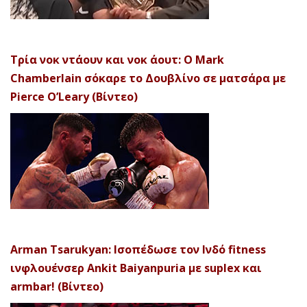
Τρία νοκ ντάουν και νοκ άουτ: Ο Mark
Chamberlain σόκαρε το Δουβλίνο σε ματσάρα με
Pierce O’Leary (Βίντεο)
Arman Tsarukyan: Ισοπέδωσε τον Ινδό fitness
ινφλουένσερ Ankit Baiyanpuria με suplex και
armbar! (Βίντεο)