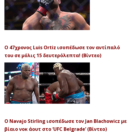
Ο 47χρονος Luis Ortiz ισοπέδωσε τον αντίπαλό
του σε μόλις 15 δευτερόλεπτα! (Βίντεο)
Ο Navajo Stirling ισοπέδωσε τον Jan Blachowicz με
βίαιο νοκ άουτ στο ‘UFC Belgrade’ (Βίντεο)