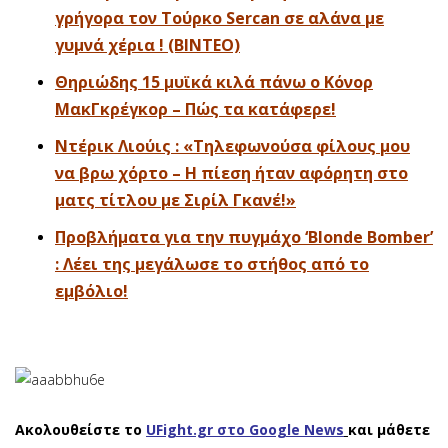
γρήγορα τον Τούρκο Sercan σε αλάνα με
γυμνά χέρια ! (BINTEO)
Θηριώδης 15 μυϊκά κιλά πάνω ο Κόνορ
ΜακΓκρέγκορ – Πώς τα κατάφερε!
Ντέρικ Λιούις : «Τηλεφωνούσα φίλους μου
να βρω χόρτο – Η πίεση ήταν αφόρητη στο
ματς τίτλου με Σιρίλ Γκανέ!»
Προβλήματα για την πυγμάχο ‘Blonde Bomber’
: Λέει της μεγάλωσε το στήθος από το
εμβόλιο!
Ακολουθείστε το
UFight.gr στο Google News
και μάθετε