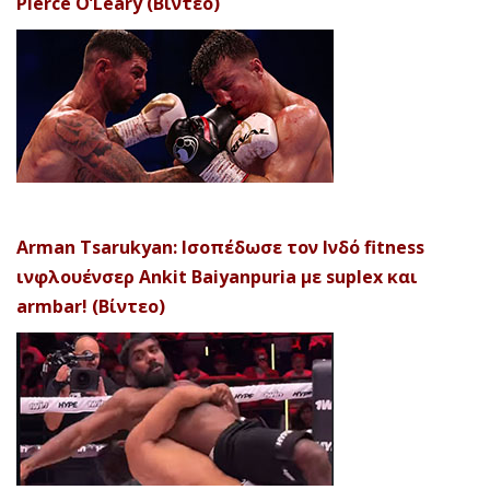
Pierce O’Leary (Βίντεο)
Arman Tsarukyan: Ισοπέδωσε τον Ινδό fitness
ινφλουένσερ Ankit Baiyanpuria με suplex και
armbar! (Βίντεο)