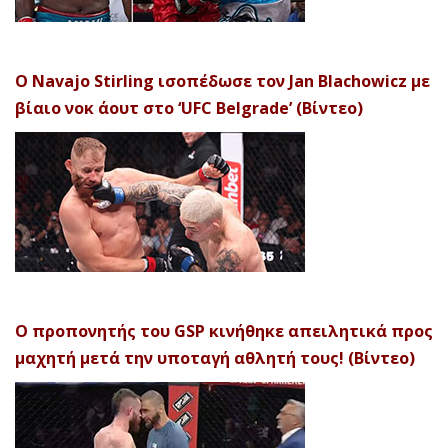
Ο Navajo Stirling ισοπέδωσε τον Jan Blachowicz με
βίαιο νοκ άουτ στο ‘UFC Belgrade’ (Βίντεο)
Ο προπονητής του GSP κινήθηκε απειλητικά προς
μαχητή μετά την υποταγή αθλητή τους! (Βίντεο)