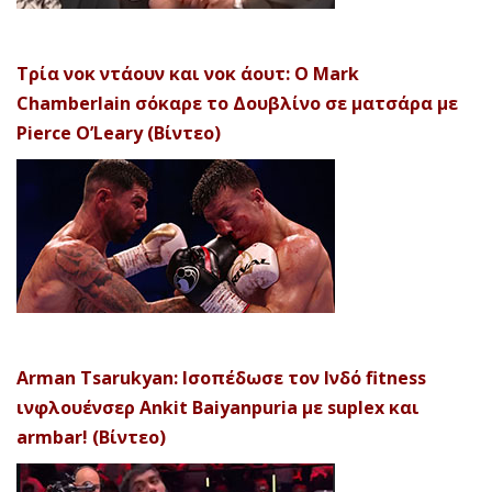
Τρία νοκ ντάουν και νοκ άουτ: Ο Mark
Chamberlain σόκαρε το Δουβλίνο σε ματσάρα με
Pierce O’Leary (Βίντεο)
Arman Tsarukyan: Ισοπέδωσε τον Ινδό fitness
ινφλουένσερ Ankit Baiyanpuria με suplex και
armbar! (Βίντεο)