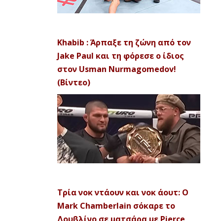
Khabib : Άρπαξε τη ζώνη από τον
Jake Paul και τη φόρεσε ο ίδιος
στον Usman Nurmagomedov!
(Βίντεο)
Τρία νοκ ντάουν και νοκ άουτ: Ο
Mark Chamberlain σόκαρε το
Δουβλίνο σε ματσάρα με Pierce