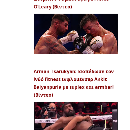
O’Leary (Βίντεο)
Arman Tsarukyan: Ισοπέδωσε τον
Ινδό fitness ινφλουένσερ Ankit
Baiyanpuria με suplex και armbar!
(Βίντεο)