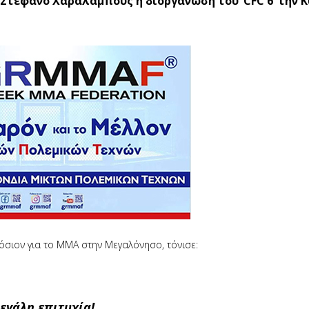
τέφανο Χαραλάμπους η διοργάνωση του ‘CFC 6’ την Κ
σιον για το ΜΜΑ στην Μεγαλόνησο, τόνισε:
εγάλη επιτυχία!