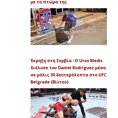
με το πτώμα της
Έκρηξη στη Σερβία : Ο Uros Medic
διέλυσε τον Daniel Rodriguez μέσα
σε μόλις 30 δευτερόλεπτα στο UFC
Belgrade (Βίντεο)