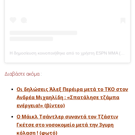
Η δημοσίευση κοινοποιήθηκε από το χρήστη ESPN MMA (@espnmma)
Διαβάστε ακόμα
:
Οι δηλώσεις Άλεξ Περέιρα μετά το ΤΚΟ στον
Ανδρέα Μιχαηλίδη : «Σπατάλησε τζάμπα
ενέργεια!» (βίντεο)
O Μάικλ Τσάντλερ συναντά τον Τζάστιν
Γκέτσε στο νοσοκομείο μετά την 3γυρη
κόλαση ! (φωτό)