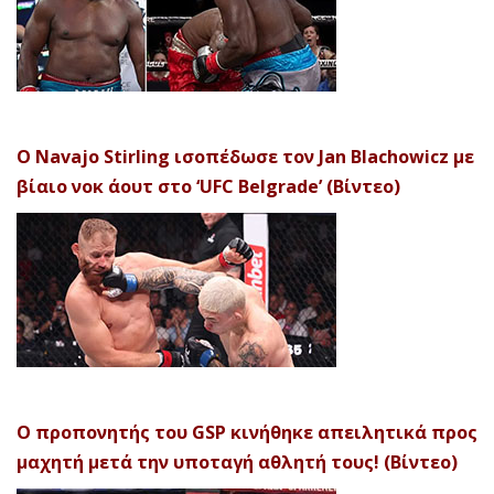
Ο Navajo Stirling ισοπέδωσε τον Jan Blachowicz με
βίαιο νοκ άουτ στο ‘UFC Belgrade’ (Βίντεο)
Ο προπονητής του GSP κινήθηκε απειλητικά προς
μαχητή μετά την υποταγή αθλητή τους! (Βίντεο)