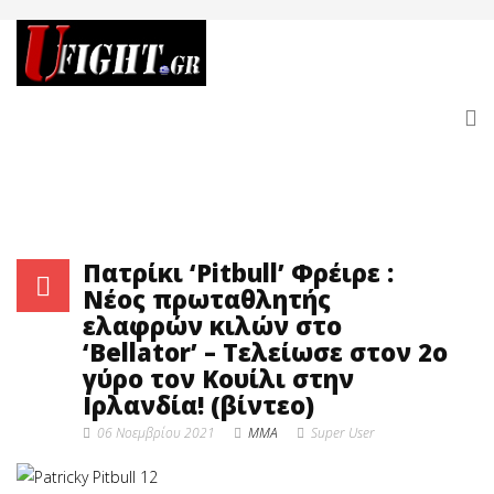
Πατρίκι ‘Pitbull’ Φρέιρε :
Νέος πρωταθλητής
ελαφρών κιλών στο
‘Bellator’ – Τελείωσε στον 2ο
γύρο τον Κουίλι στην
Ιρλανδία! (βίντεο)
06 Νοεμβρίου 2021
MMA
Super User