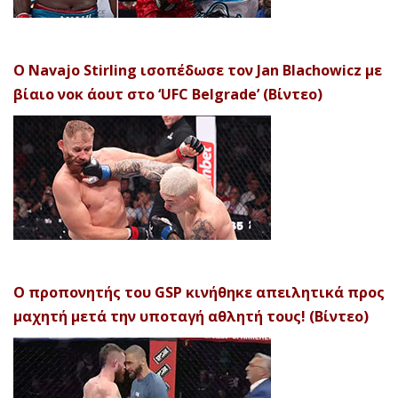
Ο Navajo Stirling ισοπέδωσε τον Jan Blachowicz με
βίαιο νοκ άουτ στο ‘UFC Belgrade’ (Βίντεο)
Ο προπονητής του GSP κινήθηκε απειλητικά προς
μαχητή μετά την υποταγή αθλητή τους! (Βίντεο)