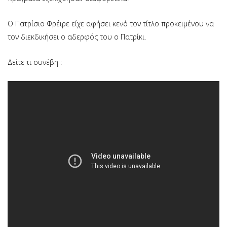
Ο Πατρίσιο Φρέιρε είχε αφήσει κενό τον τίτλο προκειμένου να
τον διεκδικήσει ο αδερφός του ο Πατρίκι.
Δείτε τι συνέβη :