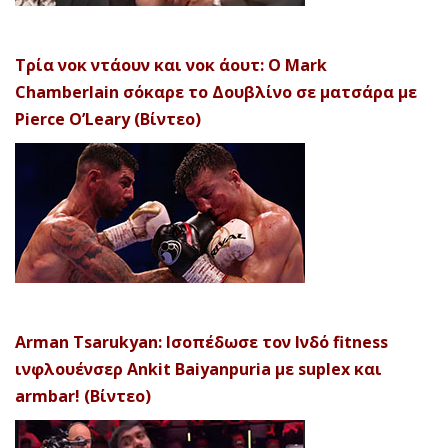
Τρία νοκ ντάουν και νοκ άουτ: Ο Mark
Chamberlain σόκαρε το Δουβλίνο σε ματσάρα με
Pierce O’Leary (Βίντεο)
Arman Tsarukyan: Ισοπέδωσε τον Ινδό fitness
ινφλουένσερ Ankit Baiyanpuria με suplex και
armbar! (Βίντεο)