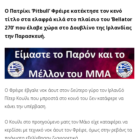
Ο Πατρίκι ‘Pitbull’ Φρέιρε κατέκτησε τον κενό
τίτλο στα ελαφρά κιλά στο πλαίσιο του ‘Bellator
270’ που έλαβε χώρα στο Δουβλίνο της Ιρλανδίας
την Παρασκευή.
Ο Φρέιρε έβγαλε νοκ άουτ στον δεύτερο γύρο τον Ιρλανδό
Πίτερ Κουίλι που μπροστά στο κοινό του δεν κατάφερε να
κάνει την υπέρβαση.
Ο Κουίλι στο προηγούμενο ματς τον Μάιο είχε καταφέρει να
κερδίσει με τεχνικό νοκ άουτ τον Φρέιρε, όμως στην ρεβάνς τα
πράγματα εξελίχθησαν διαφορετικά.