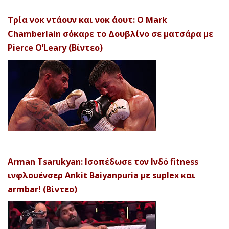
Τρία νοκ ντάουν και νοκ άουτ: Ο Mark
Chamberlain σόκαρε το Δουβλίνο σε ματσάρα με
Pierce O’Leary (Βίντεο)
Arman Tsarukyan: Ισοπέδωσε τον Ινδό fitness
ινφλουένσερ Ankit Baiyanpuria με suplex και
armbar! (Βίντεο)