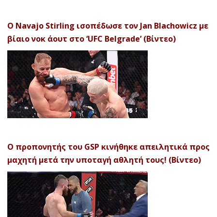
Ο Navajo Stirling ισοπέδωσε τον Jan Blachowicz με
βίαιο νοκ άουτ στο ‘UFC Belgrade’ (Βίντεο)
Ο προπονητής του GSP κινήθηκε απειλητικά προς
μαχητή μετά την υποταγή αθλητή τους! (Βίντεο)