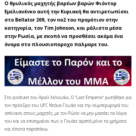
Ο θρυλικός μαχητής βαρέων βαρών Φιόντορ
Εμελιανένκο αυτή την Κυριακή θα αντιμετωπίσει
στο Bellator 269, τον no2 του προμότιον στην
κατηγορία, τον Tim Johnson, και μάλιστα μέσα
στην Ρωσία, με σκοπό να προσθέσει ακόμα ένα
όνομα στο πλουσιοπαροχο παλμαρε του.
Στο podcast του Άριελ Χελουάνι, O 'Last Emperor' ρωτήθηκε για
τον πρόεδρο του UFC Ντάνα Γουάιτ και την συμπεριφορά του
απέναντι στους μαχητές, με τον Ρώσο να μην μασάει τα λόγια
του και να επισημαίνει πως ο Γουάιτ αγαπά μόνο τα χρήματα
και τίποτα παραπάνω.