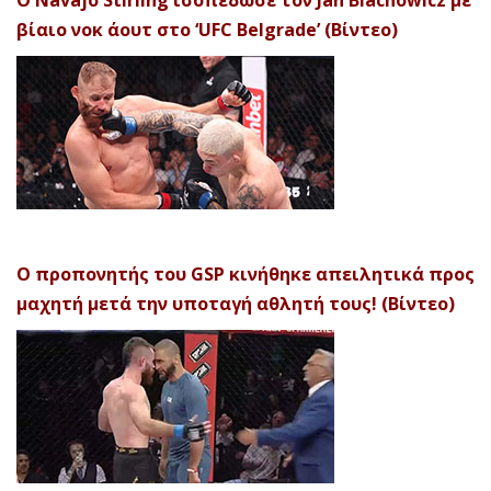
Ο Navajo Stirling ισοπέδωσε τον Jan Blachowicz με
βίαιο νοκ άουτ στο ‘UFC Belgrade’ (Βίντεο)
Ο προπονητής του GSP κινήθηκε απειλητικά προς
μαχητή μετά την υποταγή αθλητή τους! (Βίντεο)