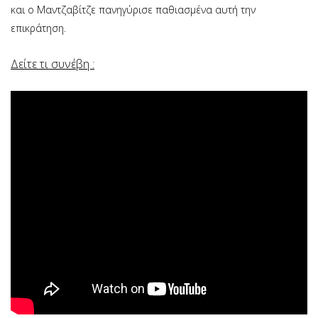
και ο Μαντζαβίτζε πανηγύρισε παθιασμένα αυτή την
επικράτηση.
Δείτε τι συνέβη :