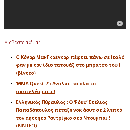
Διαβάστε ακόμα :
Ο Κόνορ ΜακΓκρέγκορ πέφτει πάνω σε Ιταλό
φαν με τον ίδιο τατουάζ στο μπράτσο του !
(βίντεο)
‘MMA Quest 2’ : Αναλυτικά όλα τα
αποτελέσματα !
Ελληνικός Πύραυλος : Ο ‘Ρόκυ’ Στέλιος
Παπαδόπουλος πέταξε νοκ άουτ σε 2 λεπτά
τον αήττητο Ροντρίγκο στο Ντουμπάι !
(ΒΙΝΤΕΟ
)