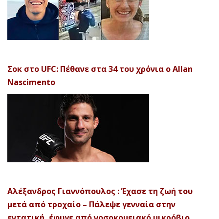
Σοκ στο UFC: Πέθανε στα 34 του χρόνια ο Allan
Nascimento
Αλέξανδρος Γιαννόπουλος : Έχασε τη ζωή του
μετά από τροχαίο – Πάλεψε γενναία στην
εντατική, έφυγε από νοσοκομειακό μικρόβιο