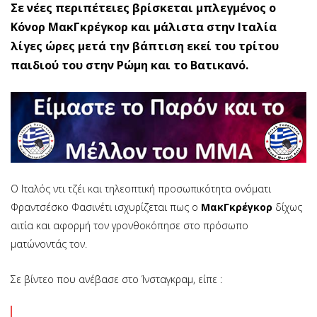
Σε νέες περιπέτειες βρίσκεται μπλεγμένος ο
Κόνορ ΜακΓκρέγκορ και μάλιστα στην Ιταλία
λίγες ώρες μετά την βάπτιση εκεί του τρίτου
παιδιού του στην Ρώμη και το Βατικανό.
Ο Ιταλός ντι τζέι και τηλεοπτική προσωπικότητα ονόματι
Φραντσέσκο Φασινέτι ισχυρίζεται πως ο
ΜακΓκρέγκορ
δίχως
αιτία και αφορμή τον γρονθοκόπησε στο πρόσωπο
ματώνοντάς τον.
Σε βίντεο που ανέβασε στο Ίνσταγκραμ, είπε :