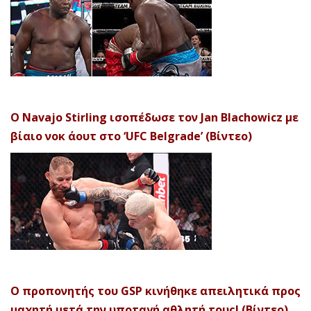
Ο Navajo Stirling ισοπέδωσε τον Jan Blachowicz με
βίαιο νοκ άουτ στο ‘UFC Belgrade’ (Βίντεο)
Ο προπονητής του GSP κινήθηκε απειλητικά προς
μαχητή μετά την υποταγή αθλητή τους! (Βίντεο)