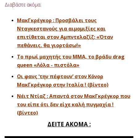
Διαβάστε ακόμα:
ΜακΓκρέγκορ : Προσβάλει τους
Νταγκεστανούς για αιμομιξίες και
επιτίθεται στον Αμπντελαζίζ: «Όταν
πεθάνεις, θα γιορτάσω!»
Το πρωί μαχητής του ΜΜΑ, το βράδυ drag
queen «Λόλα - πιστόλα»
Οι φανς ‘την πέφτουν’ στον Κόνορ
ΜακΓκρέγκορ στην Ιταλία ! (βίντεο)
Νέιτ Ντίαζ : Απαντά στον ΜακΓκρέγκορ που
του είπε ότι δεν είχε καλή πυγμαχία !
(βίντεο)
ΔΕΙΤΕ ΑΚΟΜΑ :