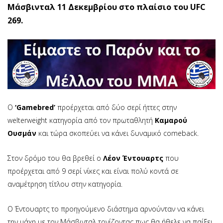
Μάσβινταλ 11 Δεκεμβρίου στο πλαίσιο του UFC
269.
Ο
‘Gamebred’
προέρχεται από δύο σερί ήττες στην
welterweight κατηγορία από τον πρωταθλητή
Καμαρού
Ουσμάν
και τώρα σκοπεύει να κάνει δυναμικό comeback.
Στον δρόμο του θα βρεθεί ο
Λέον Έντουαρτς
που
προέρχεται από 9 σερί νίκες και είναι πολύ κοντά σε
αναμέτρηση τίτλου στην κατηγορία.
Ο Έντουαρτς το προηγούμενο διάστημα αρνούνταν να κάνει
την μάχη με τον Μάσβινταλ τονίζοντας πως θα ήθελε να παίξει