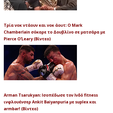
Τρία νοκ ντάουν και νοκ άουτ: Ο Mark
Chamberlain σόκαρε το Δουβλίνο σε ματσάρα με
Pierce O’Leary (Βίντεο)
Arman Tsarukyan: Ισοπέδωσε τον Ινδό fitness
ινφλουένσερ Ankit Baiyanpuria με suplex και
armbar! (Βίντεο)