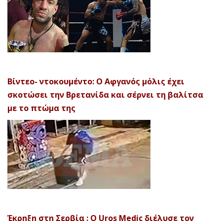
Βίντεο- ντοκουμέντο: Ο Αφγανός μόλις έχει
σκοτώσει την Βρετανίδα και σέρνει τη βαλίτσα
με το πτώμα της
Έκρηξη στη Σερβία : Ο Uros Medic διέλυσε τον