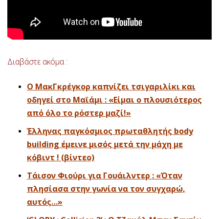
Διαβάστε ακόμα :
Ο ΜακΓκρέγκορ καπνίζει τσιγαριλίκι και
οδηγεί στο Μαϊάμι : «Είμαι ο πλουσιότερος
από όλο το ρόστερ μαζί!»
Έλληνας παγκόσμιος πρωταθλητής body
building έμεινε μισός μετά την μάχη με
κόβιντ ! (βίντεο)
Τάισον Φιούρι για Γουάιλντερ : «Όταν
πλησίασα στην γωνία να τον συγχαρώ,
αυτός…»