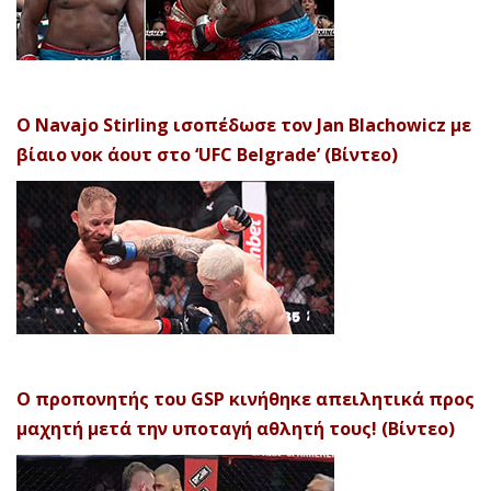
Ο Navajo Stirling ισοπέδωσε τον Jan Blachowicz με
βίαιο νοκ άουτ στο ‘UFC Belgrade’ (Βίντεο)
Ο προπονητής του GSP κινήθηκε απειλητικά προς
μαχητή μετά την υποταγή αθλητή τους! (Βίντεο)