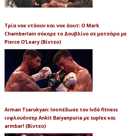
Τρία νοκ ντάουν και νοκ άουτ: Ο Mark
Chamberlain σόκαρε το Δουβλίνο σε ματσάρα με
Pierce O’Leary (Βίντεο)
Arman Tsarukyan: Ισοπέδωσε τον Ινδό fitness
ινφλουένσερ Ankit Baiyanpuria με suplex και
armbar! (Βίντεο)