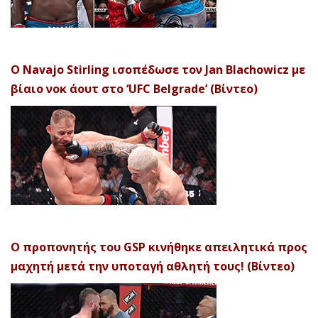
Ο Navajo Stirling ισοπέδωσε τον Jan Blachowicz με
βίαιο νοκ άουτ στο ‘UFC Belgrade’ (Βίντεο)
Ο προπονητής του GSP κινήθηκε απειλητικά προς
μαχητή μετά την υποταγή αθλητή τους! (Βίντεο)