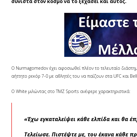
συνιστά στον κόσμο να το ξεχάσει και αυτός.
Ο Nurmagomedov έχει αφοσιωθεί πλέον το τελευταίο διάστημα 
αήττητο ρεκόρ 7-0 με αθλητές του να παίζουν στα UFC και Bel
Ο White μιλώντας στο TMZ Sports ανέφερε χαρακτηριστικά:
«Έχω εγκαταλείψει κάθε ελπίδα και θα έπρ
Τελείωσε. Πιστέψτε με, του έκανα κάθε 