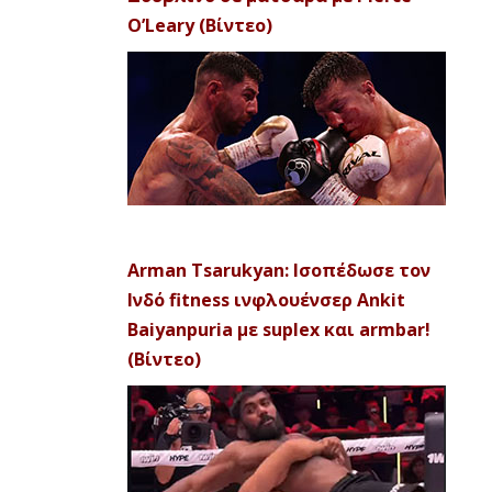
O’Leary (Βίντεο)
Arman Tsarukyan: Ισοπέδωσε τον
Ινδό fitness ινφλουένσερ Ankit
Baiyanpuria με suplex και armbar!
(Βίντεο)