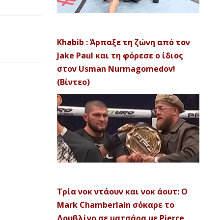
Khabib : Άρπαξε τη ζώνη από τον
Jake Paul και τη φόρεσε ο ίδιος
στον Usman Nurmagomedov!
(Βίντεο)
Τρία νοκ ντάουν και νοκ άουτ: Ο
Mark Chamberlain σόκαρε το
Δουβλίνο σε ματσάρα με Pierce