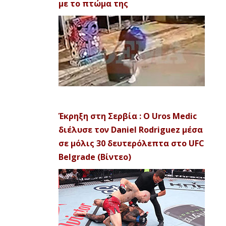
με το πτώμα της
Έκρηξη στη Σερβία : Ο Uros Medic
διέλυσε τον Daniel Rodriguez μέσα
σε μόλις 30 δευτερόλεπτα στο UFC
Belgrade (Βίντεο)