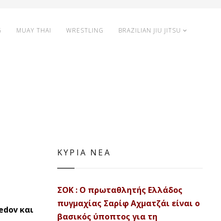
G
MUAY THAI
WRESTLING
BRAZILIAN JIU JITSU
ΚΥΡΙΑ ΝΕΑ
ΣΟΚ : Ο πρωταθλητής Ελλάδος
πυγμαχίας Σαρίφ Αχματζάι είναι ο
edov και
βασικός ύποπτος για τη