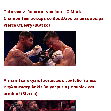
Τρία νοκ ντάουν και νοκ άουτ: Ο Mark
Chamberlain σόκαρε το Δουβλίνο σε ματσάρα με
Pierce O’Leary (Βίντεο)
Arman Tsarukyan: Ισοπέδωσε τον Ινδό fitness
ινφλουένσερ Ankit Baiyanpuria με suplex και
armbar! (Βίντεο)