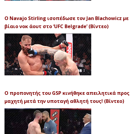
Ο Navajo Stirling ισοπέδωσε τον Jan Blachowicz με
βίαιο νοκ άουτ στο ‘UFC Belgrade’ (Βίντεο)
Ο προπονητής του GSP κινήθηκε απειλητικά προς
μαχητή μετά την υποταγή αθλητή τους! (Βίντεο)