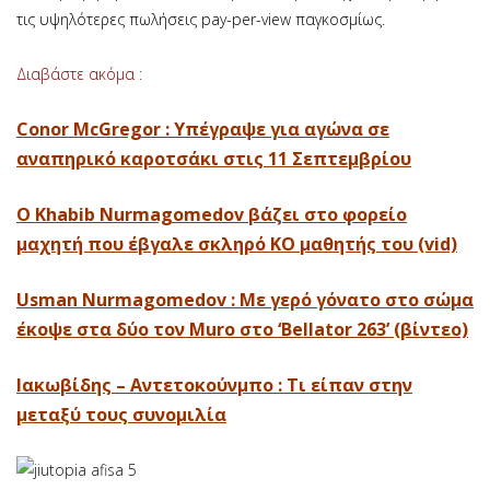
τις υψηλότερες πωλήσεις pay-per-view παγκοσμίως.
Διαβάστε ακόμα :
Conor McGregor : Υπέγραψε για αγώνα σε
αναπηρικό καροτσάκι στις 11 Σεπτεμβρίου
Ο Khabib Nurmagomedov βάζει στο φορείο
μαχητή που έβγαλε σκληρό ΚΟ μαθητής του (vid)
Usman Nurmagomedov : Με γερό γόνατο στο σώμα
έκοψε στα δύο τον Muro στο ‘Bellator 263’ (βίντεο)
Ιακωβίδης – Αντετοκούνμπο : Τι είπαν στην
μεταξύ τους συνομιλία