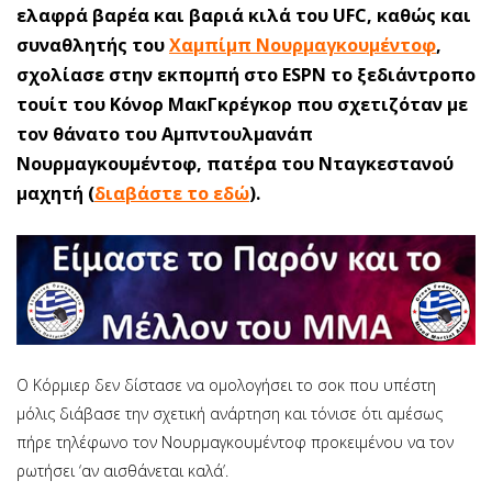
ελαφρά βαρέα και βαριά κιλά του UFC, καθώς και
συναθλητής του
Χαμπίμπ Νουρμαγκουμέντοφ
,
σχολίασε στην εκπομπή στο ESPN το ξεδιάντροπο
τουίτ του Κόνορ ΜακΓκρέγκορ που σχετιζόταν με
τον θάνατο του Αμπντουλμανάπ
Νουρμαγκουμέντοφ, πατέρα του Νταγκεστανού
μαχητή (
διαβάστε το εδώ
).
Ο Κόρμιερ δεν δίστασε να ομολογήσει το σοκ που υπέστη
μόλις διάβασε την σχετική ανάρτηση και τόνισε ότι αμέσως
πήρε τηλέφωνο τον Νουρμαγκουμέντοφ προκειμένου να τον
ρωτήσει ‘αν αισθάνεται καλά’.