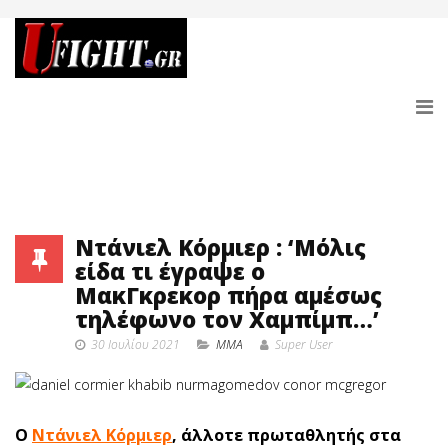
Ντάνιελ Κόρμιερ : ‘Μόλις
είδα τι έγραψε ο
ΜακΓκρεκορ πήρα αμέσως
τηλέφωνο τον Χαμπίμπ…’
30 Ιουλίου 2021
MMA
Super User
Ο
Ντάνιελ Κόρμιερ
, άλλοτε πρωταθλητής στα