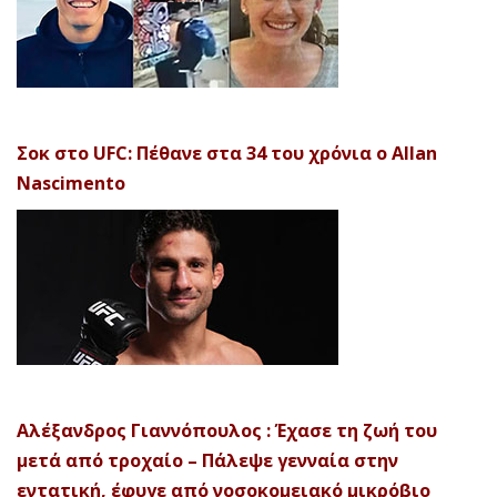
Σοκ στο UFC: Πέθανε στα 34 του χρόνια ο Allan
Nascimento
Αλέξανδρος Γιαννόπουλος : Έχασε τη ζωή του
μετά από τροχαίο – Πάλεψε γενναία στην
εντατική, έφυγε από νοσοκομειακό μικρόβιο