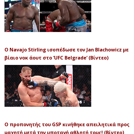
Ο Navajo Stirling ισοπέδωσε τον Jan Blachowicz με
βίαιο νοκ άουτ στο ‘UFC Belgrade’ (Βίντεο)
Ο προπονητής του GSP κινήθηκε απειλητικά προς
μαχητή μετά την υποταγή αθλητή τους! (Βίντεο)