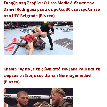
Έκρηξη στη Σερβία : Ο Uros Medic διέλυσε τον
Daniel Rodriguez μέσα σε μόλις 30 δευτερόλεπτα
στο UFC Belgrade (Βίντεο)
Khabib : Άρπαξε τη ζώνη από τον Jake Paul και τη
φόρεσε ο ίδιος στον Usman Nurmagomedov!
(Βίντεο)