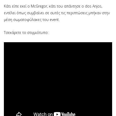
Kάτι είπε εκεί ο McGregor, κάτι του απάντησε ο dos Anjos,
εντέλει όπως συμβαίνει σε αυτές τις περιπτώσεις μπήκαν στην
μέση σωματοφύλακες του event.
Τσεκάρετε το στιγμιότυπο: