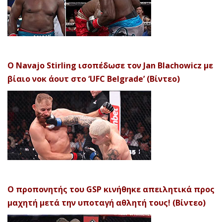
Ο Navajo Stirling ισοπέδωσε τον Jan Blachowicz με
βίαιο νοκ άουτ στο ‘UFC Belgrade’ (Βίντεο)
Ο προπονητής του GSP κινήθηκε απειλητικά προς
μαχητή μετά την υποταγή αθλητή τους! (Βίντεο)