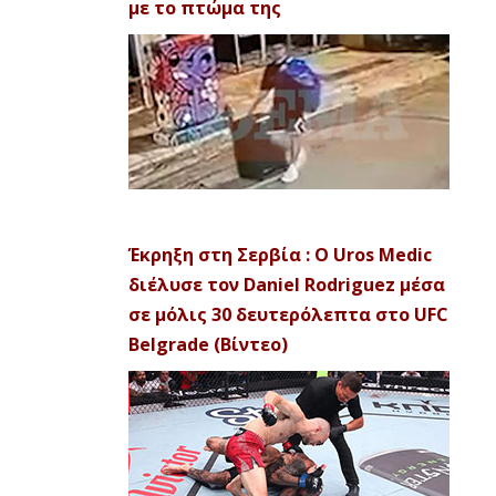
με το πτώμα της
Έκρηξη στη Σερβία : Ο Uros Medic
διέλυσε τον Daniel Rodriguez μέσα
σε μόλις 30 δευτερόλεπτα στο UFC
Belgrade (Βίντεο)