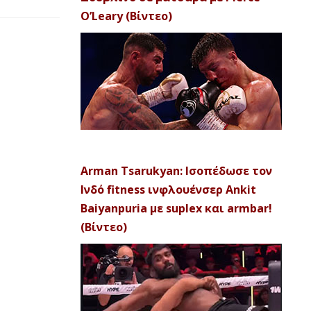
O’Leary (Βίντεο)
Arman Tsarukyan: Ισοπέδωσε τον
Ινδό fitness ινφλουένσερ Ankit
Baiyanpuria με suplex και armbar!
(Βίντεο)