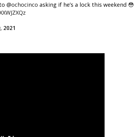
 to
@ochocinco
asking if he’s a lock this weekend 😳
uXXWJZXQz
9, 2021