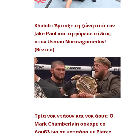
Khabib : Άρπαξε τη ζώνη από τον
Jake Paul και τη φόρεσε ο ίδιος
στον Usman Nurmagomedov!
(Βίντεο)
Τρία νοκ ντάουν και νοκ άουτ: Ο
Mark Chamberlain σόκαρε το
Δουβλίνο σε ματσάρα με Pierce