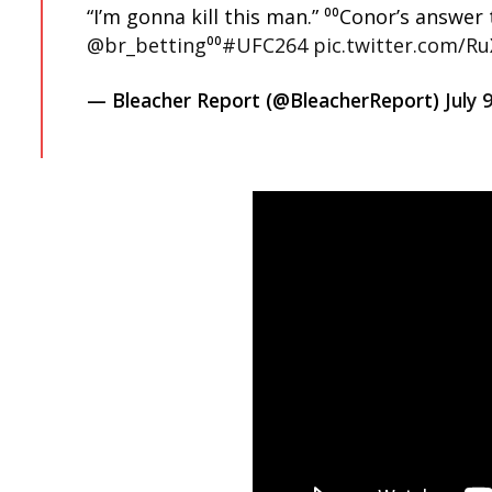
“I’m gonna kill this man.” ⁰⁰Conor’s answer
@br_betting
⁰⁰
#UFC264
pic.twitter.com/R
— Bleacher Report (@BleacherReport)
July 