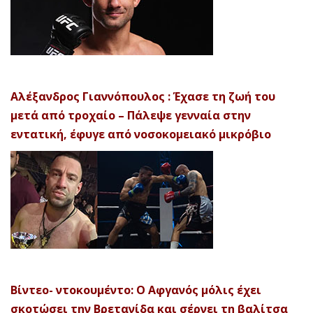
Αλέξανδρος Γιαννόπουλος : Έχασε τη ζωή του
μετά από τροχαίο – Πάλεψε γενναία στην
εντατική, έφυγε από νοσοκομειακό μικρόβιο
Βίντεο- ντοκουμέντο: Ο Αφγανός μόλις έχει
σκοτώσει την Βρετανίδα και σέρνει τη βαλίτσα