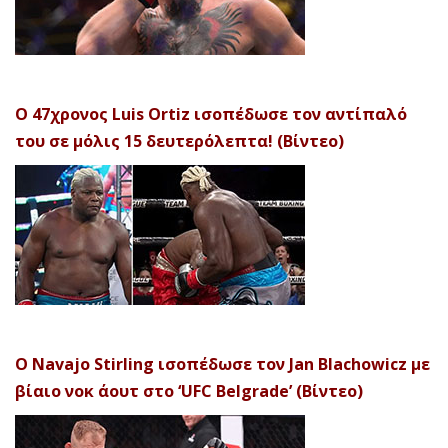
Ο 47χρονος Luis Ortiz ισοπέδωσε τον αντίπαλό
του σε μόλις 15 δευτερόλεπτα! (Βίντεο)
Ο Navajo Stirling ισοπέδωσε τον Jan Blachowicz με
βίαιο νοκ άουτ στο ‘UFC Belgrade’ (Βίντεο)