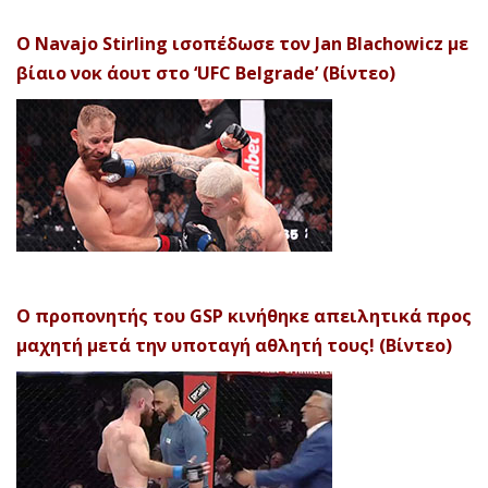
Ο Navajo Stirling ισοπέδωσε τον Jan Blachowicz με
βίαιο νοκ άουτ στο ‘UFC Belgrade’ (Βίντεο)
Ο προπονητής του GSP κινήθηκε απειλητικά προς
μαχητή μετά την υποταγή αθλητή τους! (Βίντεο)