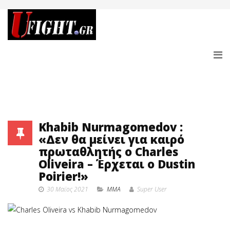
Khabib Nurmagomedov :
«Δεν θα μείνει για καιρό
πρωταθλητής ο Charles
Oliveira – Έρχεται ο Dustin
Poirier!»
30 Μαϊος 2021
MMA
Super User