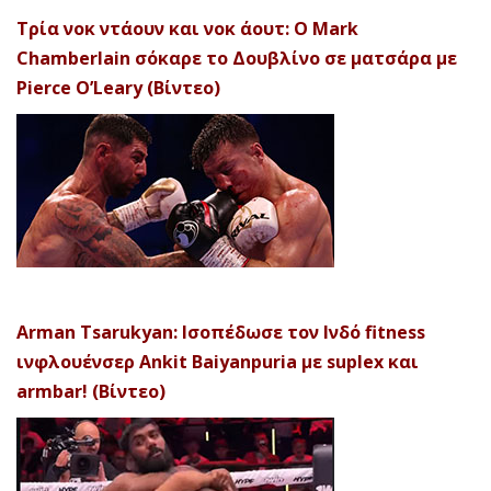
Τρία νοκ ντάουν και νοκ άουτ: Ο Mark
Chamberlain σόκαρε το Δουβλίνο σε ματσάρα με
Pierce O’Leary (Βίντεο)
Arman Tsarukyan: Ισοπέδωσε τον Ινδό fitness
ινφλουένσερ Ankit Baiyanpuria με suplex και
armbar! (Βίντεο)