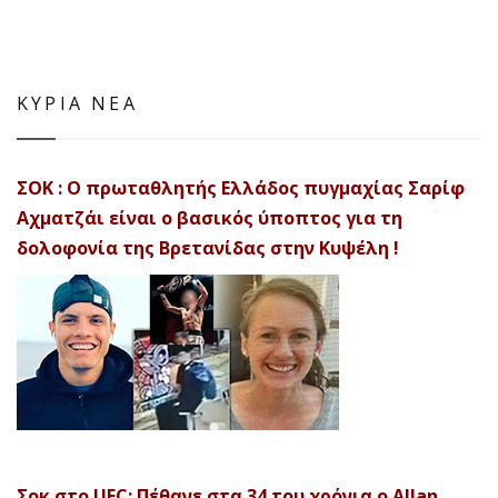
ΚΥΡΙΑ ΝΕΑ
ΣΟΚ : Ο πρωταθλητής Ελλάδος πυγμαχίας Σαρίφ
Αχματζάι είναι ο βασικός ύποπτος για τη
δολοφονία της Βρετανίδας στην Κυψέλη !
Σοκ στο UFC: Πέθανε στα 34 του χρόνια ο Allan