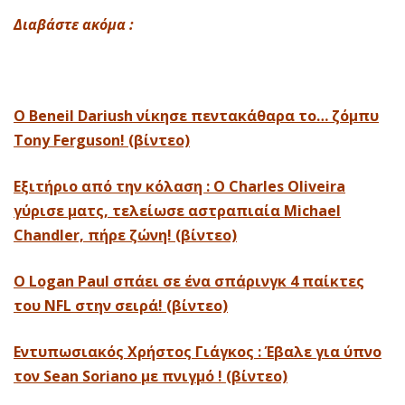
Διαβάστε ακόμα :
Ο Beneil Dariush νίκησε πεντακάθαρα το… ζόμπυ
Tony Ferguson! (βίντεο)
Εξιτήριο από την κόλαση : Ο Charles Oliveira
γύρισε ματς, τελείωσε αστραπιαία Michael
Chandler, πήρε ζώνη! (βίντεο)
Ο Logan Paul σπάει σε ένα σπάρινγκ 4 παίκτες
του NFL στην σειρά! (βίντεο)
Εντυπωσιακός Χρήστος Γιάγκος : Έβαλε για ύπνο
τον Sean Soriano με πνιγμό ! (βίντεο)