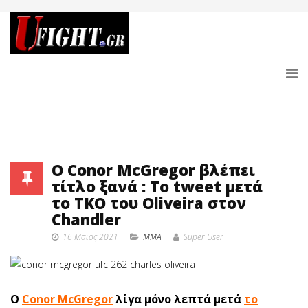
O Conor McGregor βλέπει
τίτλο ξανά : Το tweet μετά
το ΤΚΟ του Oliveira στον
Chandler
16 Μαϊος 2021
MMA
Super User
O
Conor McGregor
λίγα μόνο λεπτά μετά
το