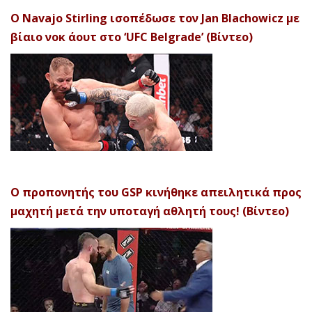
Ο Navajo Stirling ισοπέδωσε τον Jan Blachowicz με
βίαιο νοκ άουτ στο ‘UFC Belgrade’ (Βίντεο)
Ο προπονητής του GSP κινήθηκε απειλητικά προς
μαχητή μετά την υποταγή αθλητή τους! (Βίντεο)