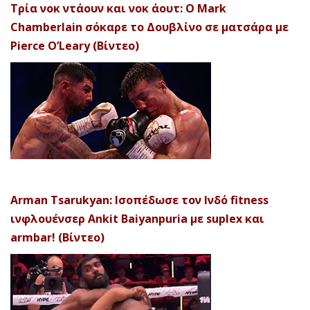
Τρία νοκ ντάουν και νοκ άουτ: Ο Mark
Chamberlain σόκαρε το Δουβλίνο σε ματσάρα με
Pierce O’Leary (Βίντεο)
Arman Tsarukyan: Ισοπέδωσε τον Ινδό fitness
ινφλουένσερ Ankit Baiyanpuria με suplex και
armbar! (Βίντεο)