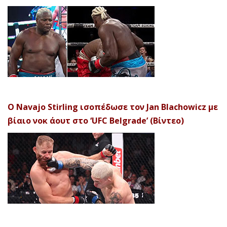
Ο Navajo Stirling ισοπέδωσε τον Jan Blachowicz με
βίαιο νοκ άουτ στο ‘UFC Belgrade’ (Βίντεο)