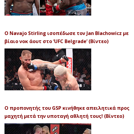
Ο Navajo Stirling ισοπέδωσε τον Jan Blachowicz με
βίαιο νοκ άουτ στο ‘UFC Belgrade’ (Βίντεο)
Ο προπονητής του GSP κινήθηκε απειλητικά προς
μαχητή μετά την υποταγή αθλητή τους! (Βίντεο)