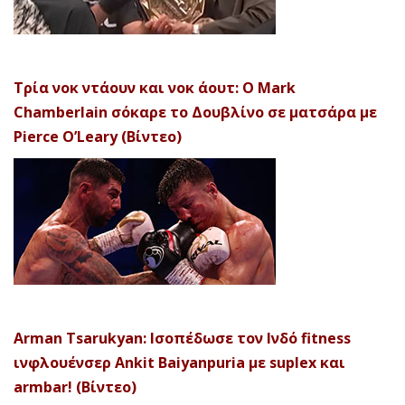
Τρία νοκ ντάουν και νοκ άουτ: Ο Mark
Chamberlain σόκαρε το Δουβλίνο σε ματσάρα με
Pierce O’Leary (Βίντεο)
Arman Tsarukyan: Ισοπέδωσε τον Ινδό fitness
ινφλουένσερ Ankit Baiyanpuria με suplex και
armbar! (Βίντεο)