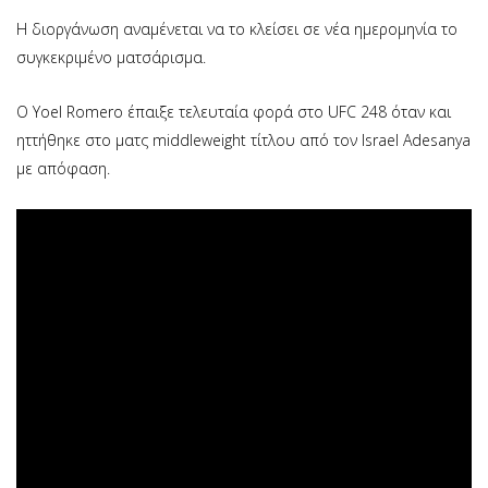
Η διοργάνωση αναμένεται να το κλείσει σε νέα ημερομηνία το
συγκεκριμένο ματσάρισμα.
Ο Yoel Romero έπαιξε τελευταία φορά στο UFC 248 όταν και
ηττήθηκε στο ματς middleweight τίτλου από τον Israel Adesanya
με απόφαση.