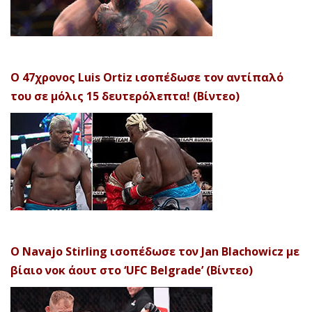
Ο 47χρονος Luis Ortiz ισοπέδωσε τον αντίπαλό
του σε μόλις 15 δευτερόλεπτα! (Βίντεο)
Ο Navajo Stirling ισοπέδωσε τον Jan Blachowicz με
βίαιο νοκ άουτ στο ‘UFC Belgrade’ (Βίντεο)