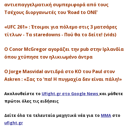
αντιεπαγγελματική συμπεριφορά από τους
Τσέχους διοργανωτές του ‘Road to ONE’
«UFC 261» : Έτοιμοι για πόλεμο στις 3 ματσάρες
τίτλων - Τα staredowns - Πού θα το δείτε! (vids)
Ο Conor McGregor αγοράζει την pub στην Ιρλανδία
όπου χτύπησε τον ηλικιωμένο άντρα
Ο Jorge Masvidal αντιδρά στο ΚΟ του Paul στον
Askren : «Σας το ‘πα! Η πυγμαχία δεν είναι πάλη!»
Ακολουθείστε το
UFight.gr στο Google News
και μάθετε
πρώτοι όλες τις ειδήσεις
Δείτε όλα τα τελευταία μαχητικά νέα για το
ΜΜΑ
στο
ufight.gr