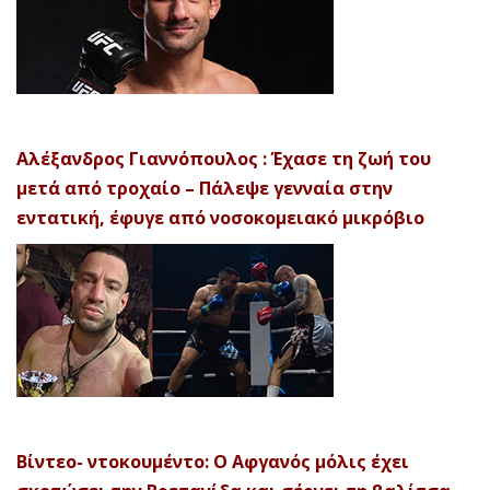
Αλέξανδρος Γιαννόπουλος : Έχασε τη ζωή του
μετά από τροχαίο – Πάλεψε γενναία στην
εντατική, έφυγε από νοσοκομειακό μικρόβιο
Βίντεο- ντοκουμέντο: Ο Αφγανός μόλις έχει