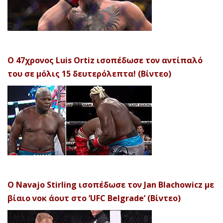
Ο 47χρονος Luis Ortiz ισοπέδωσε τον αντίπαλό
του σε μόλις 15 δευτερόλεπτα! (Βίντεο)
Ο Navajo Stirling ισοπέδωσε τον Jan Blachowicz με
βίαιο νοκ άουτ στο ‘UFC Belgrade’ (Βίντεο)