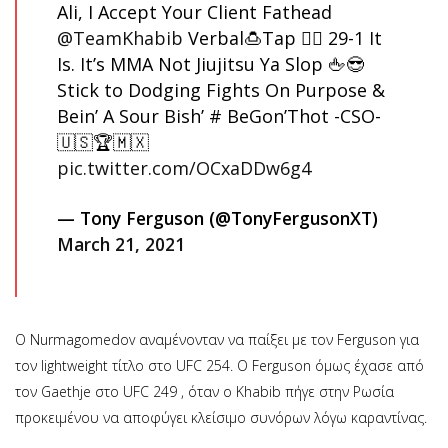
Ali, I Accept Your Client Fathead
@TeamKhabib
Verbal🍮Tap 🤼‍♂️ 29-1 It
Is. It’s MMA Not Jiujitsu Ya Slop 🖕😎
Stick to Dodging Fights On Purpose &
Bein’ A Sour Bish’ # BeGon’Thot -CSO-
🇺🇸🏆🇲🇽
pic.twitter.com/OCxaDDw6g4
— Tony Ferguson (@TonyFergusonXT)
March 21, 2021
Ο Nurmagomedov αναμένονταν να παίξει με τον Ferguson για
τον lightweight τίτλο στο UFC 254. Ο Ferguson όμως έχασε από
τον Gaethje στο UFC 249 , όταν ο Khabib πήγε στην Ρωσία
προκειμένου να αποφύγει κλείσιμο συνόρων λόγω καραντίνας.