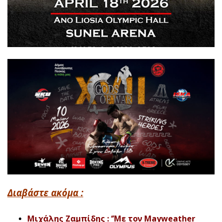
Διαβάστε ακόμα :
Μιχάλης Ζαμπίδης : ‘’Με τον Mayweather