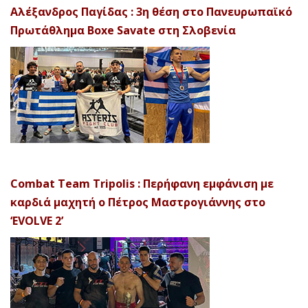
Αλέξανδρος Παγίδας : 3η θέση στο Πανευρωπαϊκό
Πρωτάθλημα Boxe Savate στη Σλοβενία
Combat Team Tripolis : Περήφανη εμφάνιση με
καρδιά μαχητή ο Πέτρος Μαστρογιάννης στο
‘EVOLVE 2’