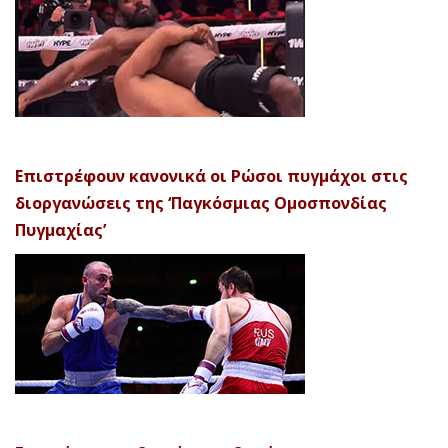
Επιστρέφουν κανονικά οι Ρώσοι πυγμάχοι στις
διοργανώσεις της ‘Παγκόσμιας Ομοσπονδίας
Πυγμαχίας’