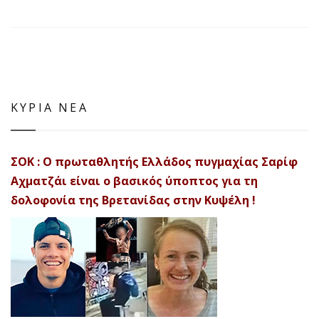
ΚΥΡΙΑ ΝΕΑ
ΣΟΚ : Ο πρωταθλητής Ελλάδος πυγμαχίας Σαρίφ
Αχματζάι είναι ο βασικός ύποπτος για τη
δολοφονία της Βρετανίδας στην Κυψέλη !