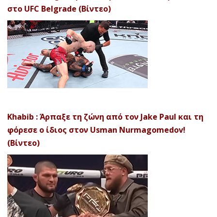
στο UFC Belgrade (Βίντεο)
Khabib : Άρπαξε τη ζώνη από τον Jake Paul και τη
φόρεσε ο ίδιος στον Usman Nurmagomedov!
(Βίντεο)