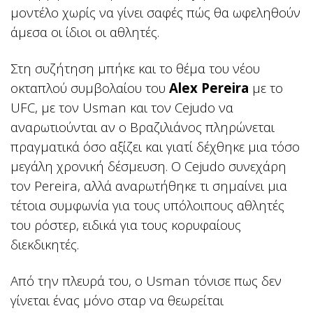
μοντέλο χωρίς να γίνει σαφές πώς θα ωφεληθούν
άμεσα οι ίδιοι οι αθλητές.
Στη συζήτηση μπήκε και το θέμα του νέου
οκταπλού συμβολαίου του
Alex Pereira
με το
UFC, με τον Usman και τον Cejudo να
αναρωτιούνται αν ο Βραζιλιάνος πληρώνεται
πραγματικά όσο αξίζει και γιατί δέχθηκε μια τόσο
μεγάλη χρονική δέσμευση. Ο Cejudo συνεχάρη
τον Pereira, αλλά αναρωτήθηκε τι σημαίνει μια
τέτοια συμφωνία για τους υπόλοιπους αθλητές
του ρόστερ, ειδικά για τους κορυφαίους
διεκδικητές.
Από την πλευρά του, ο Usman τόνισε πως δεν
γίνεται ένας μόνο σταρ να θεωρείται