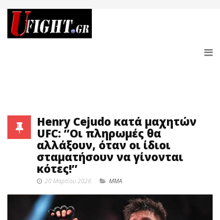
Henry Cejudo κατά μαχητών
UFC: ‘’Οι πληρωμές θα
αλλάξουν, όταν οι ίδιοι
σταματήσουν να γίνονται
κότες!’’
20 Μαρτίου 2026
MMA