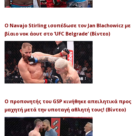
Ο Navajo Stirling ισοπέδωσε τον Jan Blachowicz με
βίαιο νοκ άουτ στο ‘UFC Belgrade’ (Βίντεο)
Ο προπονητής του GSP κινήθηκε απειλητικά προς
μαχητή μετά την υποταγή αθλητή τους! (Βίντεο)