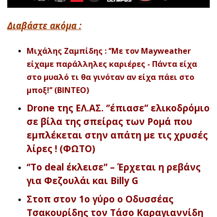
Διαβάστε ακόμα :
Μιχάλης Ζαμπίδης : ‘’Με τον Mayweather
είχαμε παράλληλες καριέρες - Πάντα είχα
στο μυαλό τι θα γινόταν αν είχα πάει στο
μποξ!’’ (ΒΙΝΤΕΟ)
Drone της ΕΛ.ΑΣ. ‘’έπιασε’’ ελικοδρόμιο
σε βίλα της σπείρας των Ρομά που
εμπλέκεται στην απάτη με τις χρυσές
λίρες ! (ΦΩΤΟ)
‘’Το deal έκλεισε’’ – Έρχεται η ρεβάνς
για Φεζουλάι και Billy G
Στοπ στον 1ο γύρο ο Οδυσσέας
Τσακουρίδης τον Τάσο Καραγιαννίδη