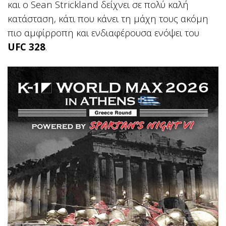
και ο Sean Strickland δείχνει σε πολύ καλή
κατάσταση, κάτι που κάνει τη μάχη τους ακόμη
πιο αμφίρροπη και ενδιαφέρουσα ενόψει του
UFC 328
.