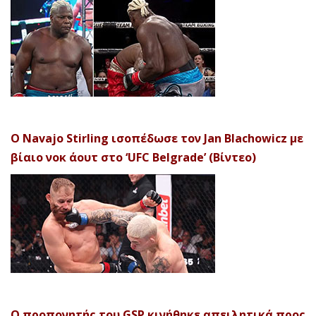
Ο Navajo Stirling ισοπέδωσε τον Jan Blachowicz με
βίαιο νοκ άουτ στο ‘UFC Belgrade’ (Βίντεο)
Ο προπονητής του GSP κινήθηκε απειλητικά προς