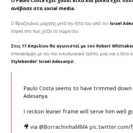
O Paulo Costa έχει χάσει κιλά και μυϊκά έχει π
ανέβασε στα social media.
O Βραζιλιάνος μαχητής μετά την ήττα του από τον
Israel Ade
λογική στο πως χτίζει το σώμα του.
Στις 17 Απριλίου θα αγωνιστεί με τον Robert Whittake
επανακάμψει με τον πιο εντυπωσιακό τρόπο, μιας και η ήττα σ
Stylebender’ Israel Adesanya’.
Paulo Costa seems to have trimmed down c
Adesanya.
I reckon leaner frame will serve him well g
🎥 via
@BorrachinhaMMA
pic.twitter.com