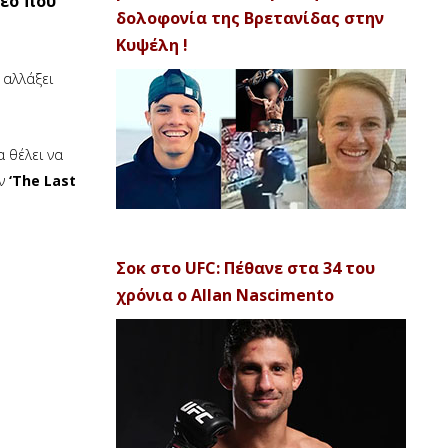
τεο που
δολοφονία της Βρετανίδας στην
Κυψέλη !
ι αλλάξει
α θέλει να
ον
‘The Last
Σοκ στο UFC: Πέθανε στα 34 του
χρόνια ο Allan Nascimento