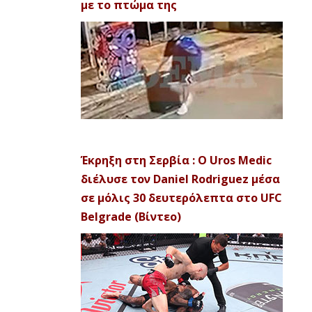
με το πτώμα της
Έκρηξη στη Σερβία : Ο Uros Medic
διέλυσε τον Daniel Rodriguez μέσα
σε μόλις 30 δευτερόλεπτα στο UFC
Belgrade (Βίντεο)