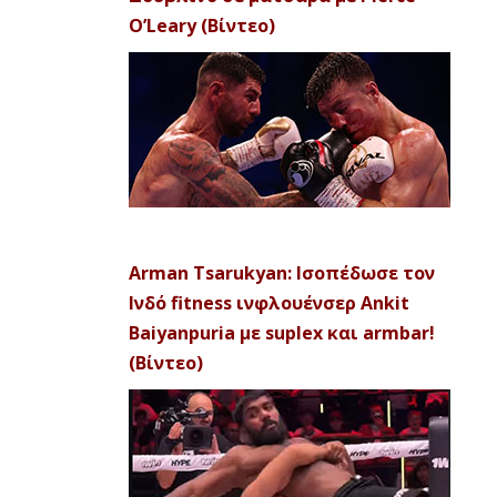
O’Leary (Βίντεο)
Arman Tsarukyan: Ισοπέδωσε τον
Ινδό fitness ινφλουένσερ Ankit
Baiyanpuria με suplex και armbar!
(Βίντεο)