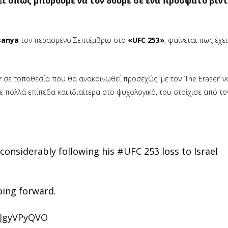
έσει όπως μπορούμε να τον δούμε σε ένα πρόσφατο βίν
sanya
τον περασμένο Σεπτέμβριο στο
«UFC 253»
, φαίνεται πως έχε
r
σε τοποθεσία που θα ανακοινωθεί προσεχώς, με τον ‘The Eraser’ ν
ε πολλά επίπεδα και ιδιαίτερα στο ψυχολογικό, του στοίχισε από τ
onsiderably following his
#UFC
253 loss to Israel
oing forward.
/fJgyVPyQVO