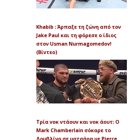
Khabib : Άρπαξε τη ζώνη από τον
Jake Paul και τη φόρεσε ο ίδιος
στον Usman Nurmagomedov!
(Βίντεο)
Τρία νοκ ντάουν και νοκ άουτ: Ο
Mark Chamberlain σόκαρε το
Δουβλίνο σε ματσάρα με Pierce