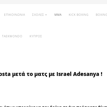
ΕΠΙΚΟΙΝΩΝΙΑ
ΣΧΟΛΕΣ
MMA
KICK BOXING
BOXIN
TAEKWONDO
ΚΥΠΡΟΣ
ta μετά το ματς με Israel Adesanya !