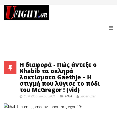
Η διαφορά - Πώς άντεξε ο
Khabib τα σκληρά
λακτίσματα Gaethje – Η
στιγμή που λύγισε το πόδι
του McGregor ! (vid)
03 Φεβρουαρίου 2021
MMA
Super User