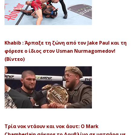
Khabib : Άρπαξε τη ζώνη από τον Jake Paul και τη
φόρεσε ο ίδιος στον Usman Nurmagomedov!
(Βίντεο)
Τρία νοκ ντάουν και νοκ άουτ: Ο Mark
Chamberlain σόκαρε το Δουβλίνο σε ματσάρα με