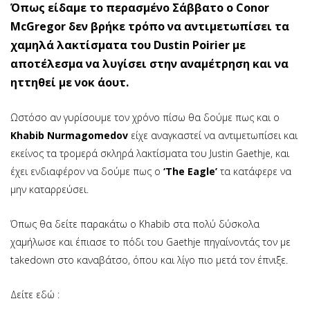
Όπως είδαμε το περασμένο Σάββατο ο Conor
McGregor δεν βρήκε τρόπο να αντιμετωπίσει τα
χαμηλά λακτίσματα του Dustin Poirier με
αποτέλεσμα να λυγίσει στην αναμέτρηση και να
ηττηθεί με νοκ άουτ.
Ωστόσο αν γυρίσουμε τον χρόνο πίσω θα δούμε πως και ο
Khabib Nurmagomedov
είχε αναγκαστεί να αντιμετωπίσει και
εκείνος τα τρομερά σκληρά λακτίσματα του Justin Gaethje, και
έχει ενδιαφέρον να δούμε πως ο
‘The Eagle’
τα κατάφερε να
μην καταρρεύσει.
Όπως θα δείτε παρακάτω ο Khabib στα πολύ δύσκολα
χαμήλωσε και έπιασε το πόδι του Gaethje πηγαίνοντάς τον με
takedown στο καναβάτσο, όπου και λίγο πιο μετά τον έπνιξε.
Δείτε εδώ :