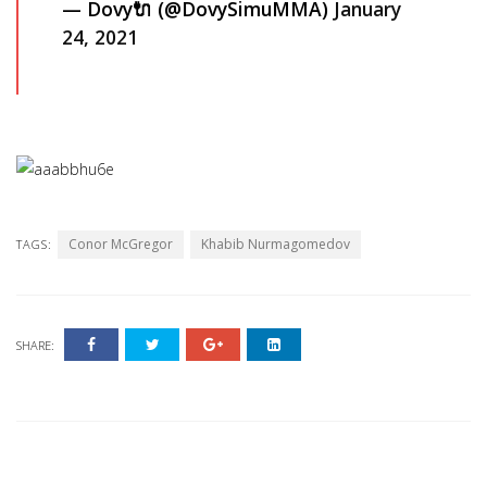
— Dovy🔌 (@DovySimuMMA)
January
24, 2021
Conor McGregor
Khabib Nurmagomedov
TAGS:
SHARE: