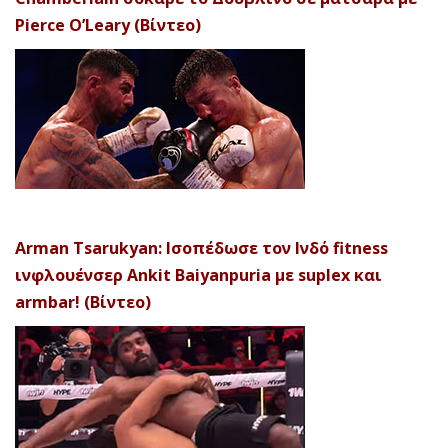
Pierce O’Leary (Βίντεο)
Arman Tsarukyan: Ισοπέδωσε τον Ινδό fitness
ινφλουένσερ Ankit Baiyanpuria με suplex και
armbar! (Βίντεο)