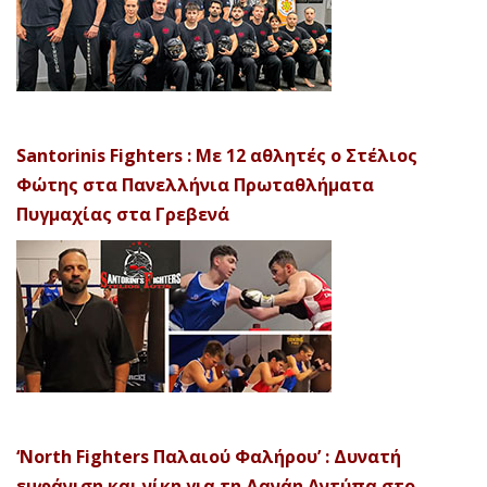
Santorinis Fighters : Με 12 αθλητές ο Στέλιος
Φώτης στα Πανελλήνια Πρωταθλήματα
Πυγμαχίας στα Γρεβενά
‘North Fighters Παλαιού Φαλήρου’ : Δυνατή
εμφάνιση και νίκη για τη Δανάη Αντύπα στο