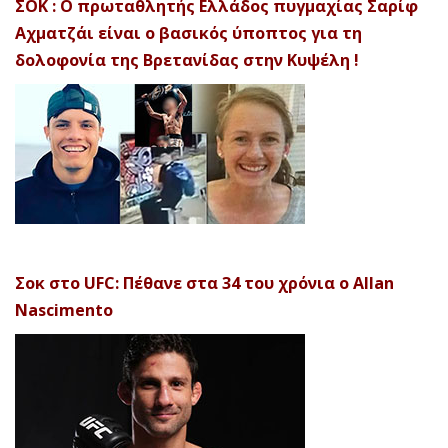
ΣΟΚ : Ο πρωταθλητής Ελλάδος πυγμαχίας Σαρίφ
Αχματζάι είναι ο βασικός ύποπτος για τη
δολοφονία της Βρετανίδας στην Κυψέλη !
Σοκ στο UFC: Πέθανε στα 34 του χρόνια ο Allan
Nascimento