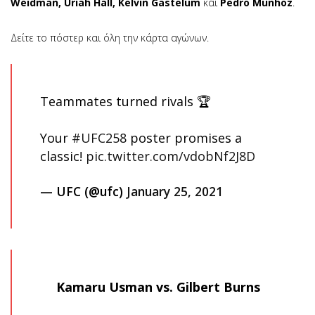
Weidman, Uriah Hall, Kelvin Gastelum
και
Pedro Munhoz
.
Δείτε το πόστερ και όλη την κάρτα αγώνων.
Teammates turned rivals 🏆
Your
#UFC258
poster promises a
classic!
pic.twitter.com/vdobNf2J8D
— UFC (@ufc)
January 25, 2021
Kamaru Usman vs. Gilbert Burns