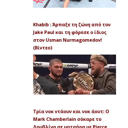
Khabib : Άρπαξε τη ζώνη από τον
Jake Paul και τη φόρεσε ο ίδιος
στον Usman Nurmagomedov!
(Βίντεο)
Τρία νοκ ντάουν και νοκ άουτ: Ο
Mark Chamberlain σόκαρε το
Δουβλίνο σε ματσάρα με Pierce