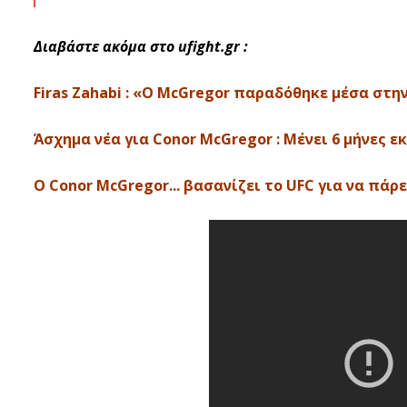
Διαβάστε ακόμα στο ufight.gr :
Firas Zahabi : «Ο McGregor παραδόθηκε μέσα στη
Άσχημα νέα για Conor McGregor : Μένει 6 μήνες ε
O Conor McGregor... βασανίζει το UFC για να πάρει