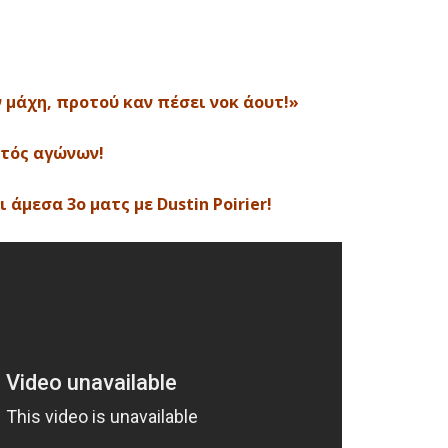
ν μάχη, προτού καν πέσει νοκ άουτ!»
κτός αγώνων!
 άμεσα 3ο ματς με Dustin Poirier!