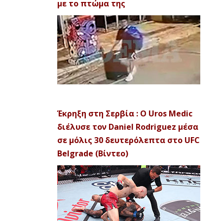
με το πτώμα της
Έκρηξη στη Σερβία : Ο Uros Medic
διέλυσε τον Daniel Rodriguez μέσα
σε μόλις 30 δευτερόλεπτα στο UFC
Belgrade (Βίντεο)