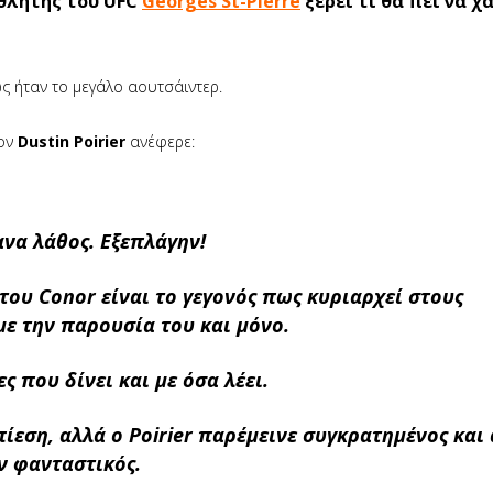
θλητής του UFC
Georges St-Pierre
ξέρει τι θα πει να χ
ς ήταν το μεγάλο αουτσάιντερ.
ον
Dustin Poirier
ανέφερε:
ανα λάθος. Εξεπλάγην!
ου Conor είναι το γεγονός πως κυριαρχεί στους
με την παρουσία του και μόνο.
ς που δίνει και με όσα λέει.
ίεση, αλλά ο Poirier παρέμεινε συγκρατημένος και
ν φανταστικός.