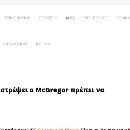
ΕΠΙΚΟΙΝΩΝΙΑ
ΣΧΟΛΕΣ
MMA
KICK BOXING
BOXIN
TAEKWONDO
ΚΥΠΡΟΣ
πιστρέψει ο McGregor πρέπει να