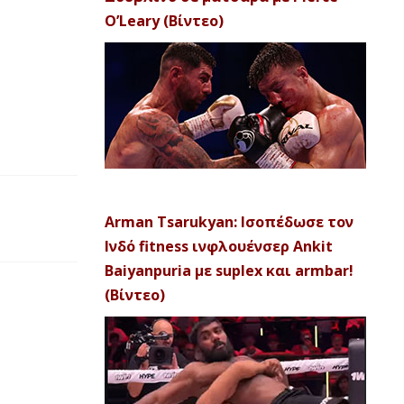
O’Leary (Βίντεο)
Arman Tsarukyan: Ισοπέδωσε τον
Ινδό fitness ινφλουένσερ Ankit
Baiyanpuria με suplex και armbar!
(Βίντεο)