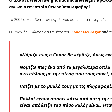
O άλλοτε welterweight και middleweight πρωτα
αγώνα στον οποίο θεωρούσουν φαβορί.
Το 2007 ο Matt Serra τον έβγαλε νοκ άουτ παρά το γεγονός πω
Ο Καναδός μιλώντας για την ήττα του
Conor McGregor
από τ
«Νόμιζα πως ο Conor θα κέρδιζε, όμως έκ
Νομίζω πως ένα από τα μεγαλύτερα όπλα τ
αντιπάλους με την πίεση που τους ασκεί, 
Παίζει με το μυαλό τους με τις πληροφορίε
Πολλοί έχουν σπάσει κάτω από αυτή την π
είναι απόδειξη του πόσο καλός είναι. Ήτα