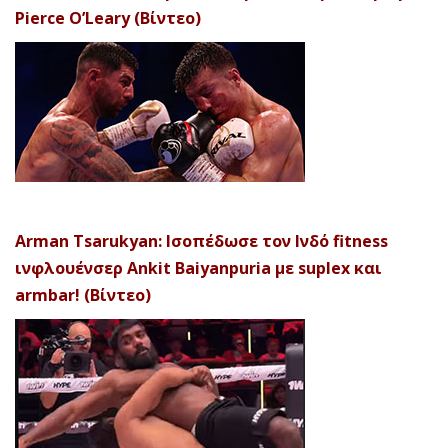
Pierce O’Leary (Βίντεο)
Arman Tsarukyan: Ισοπέδωσε τον Ινδό fitness
ινφλουένσερ Ankit Baiyanpuria με suplex και
armbar! (Βίντεο)