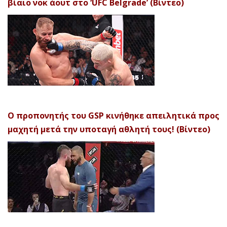
βίαιο νοκ άουτ στο ‘UFC Belgrade’ (Βίντεο)
Ο προπονητής του GSP κινήθηκε απειλητικά προς
μαχητή μετά την υποταγή αθλητή τους! (Βίντεο)