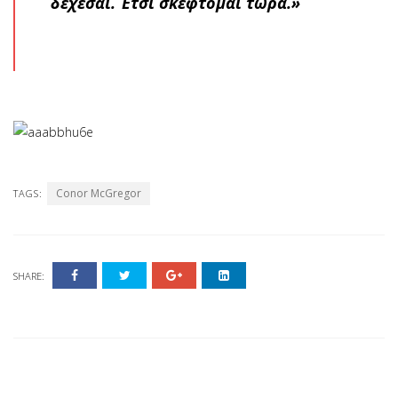
δέχεσαι. Έτσι σκέφτομαι τώρα.»
Conor McGregor
TAGS:
SHARE: