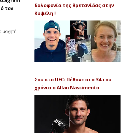
nstagram
δολοφονία της Βρετανίδας στην
πό τον
Κυψέλη !
ο μαχητή.
Σοκ στο UFC: Πέθανε στα 34 του
χρόνια ο Allan Nascimento