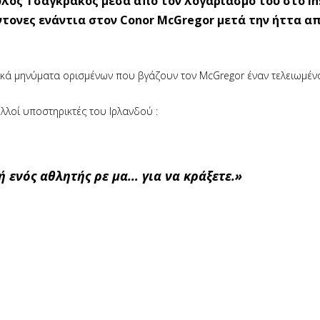
λος Τσαγκράκος μέσα από τον λογαριασμό του στο I
ντονες ενάντια στον Conor McGregor μετά την ήττα α
ητικά μηνύματα ορισμένων που βγάζουν τον McGregor έναν τελειωμέν
λλοί υποστηρικτές του Ιρλανδού :
ή ενός αθλητής ρε μα… για να κράξετε.»