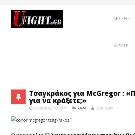
ΑΡΧΙΚΗ
KARATE
Τσαγκράκος για McGregor : «Π
για να κράξετε;»
25 Ιανουαρίου 2021
MMA
Super User