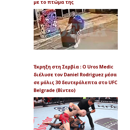
με το πτώμα της
Έκρηξη στη Σερβία : Ο Uros Medic
διέλυσε τον Daniel Rodriguez μέσα
σε μόλις 30 δευτερόλεπτα στο UFC
Belgrade (Βίντεο)