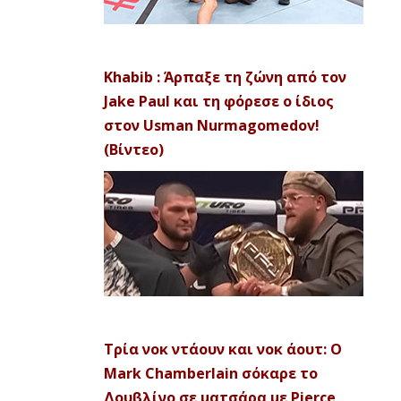
Khabib : Άρπαξε τη ζώνη από τον
Jake Paul και τη φόρεσε ο ίδιος
στον Usman Nurmagomedov!
(Βίντεο)
Τρία νοκ ντάουν και νοκ άουτ: Ο
Mark Chamberlain σόκαρε το
Δουβλίνο σε ματσάρα με Pierce