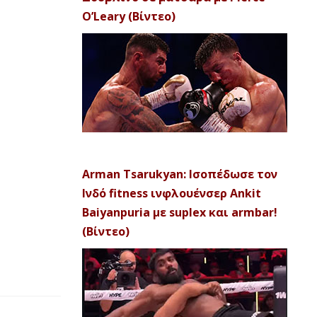
O’Leary (Βίντεο)
Arman Tsarukyan: Ισοπέδωσε τον
Ινδό fitness ινφλουένσερ Ankit
Baiyanpuria με suplex και armbar!
(Βίντεο)