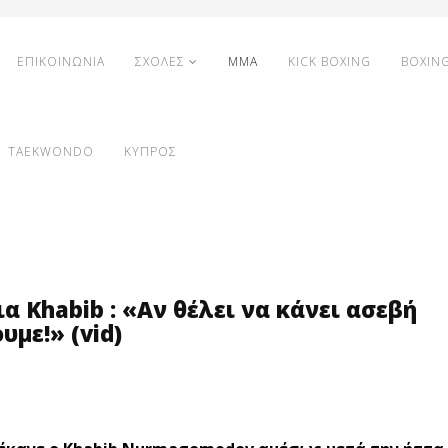
ΕΠΙΚΟΙΝΩΝΙΑ
ΣΧΟΛΕΣ
MMA
KICK BOXING
BOXIN
TAEKWONDO
ΚΥΠΡΟΣ
 Khabib : «Αν θέλει να κάνει ασεβή
υμε!» (vid)