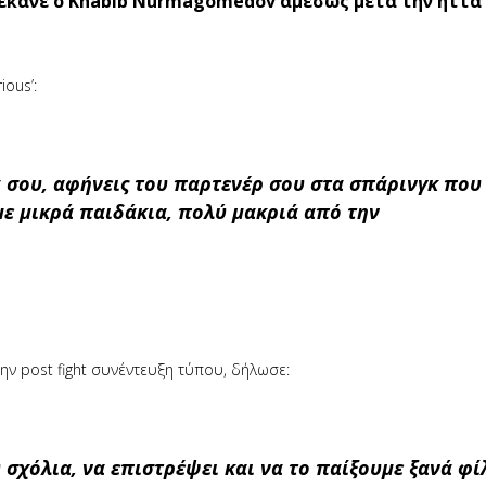
έκανε ο Khabib Nurmagomedov αμέσως μετά την ήττα 
ious’:
α σου, αφήνεις του παρτενέρ σου στα σπάρινγκ που
ε μικρά παιδάκια, πολύ μακριά από την
 post fight συνέντευξη τύπου, δήλωσε:
 σχόλια, να επιστρέψει και να το παίξουμε ξανά φί