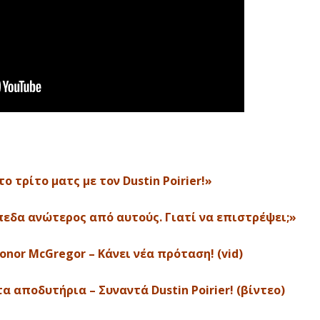
 τρίτο ματς με τον Dustin Poirier!»
ίπεδα ανώτερος από αυτούς. Γιατί να επιστρέψει;»
Conor McGregor – Κάνει νέα πρόταση! (vid)
 αποδυτήρια – Συναντά Dustin Poirier! (βίντεο)