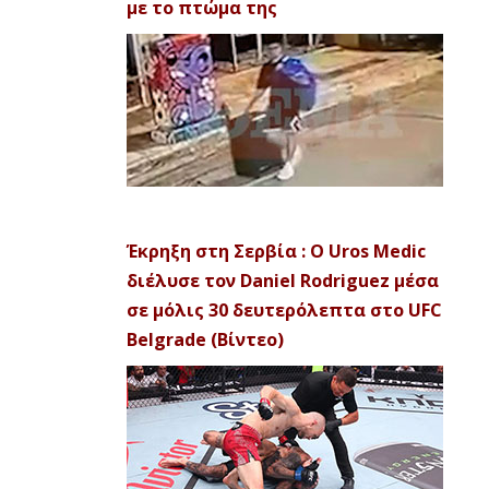
με το πτώμα της
Έκρηξη στη Σερβία : Ο Uros Medic
διέλυσε τον Daniel Rodriguez μέσα
σε μόλις 30 δευτερόλεπτα στο UFC
Belgrade (Βίντεο)