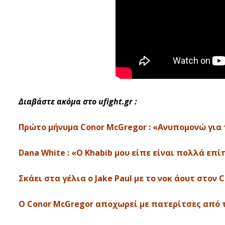
Διαβάστε ακόμα στο ufight.gr :
Πρώτο μήνυμα Conor McGregor : «Ανυπομονώ για το
Dana White : «Ο Khabib μου είπε είναι πολλά επ
Σκάει στα γέλια ο Jake Paul με το νοκ άουτ στον 
Ο Conor McGregor αποχωρεί με πατερίτσες από τα