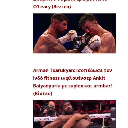
O’Leary (Βίντεο)
Arman Tsarukyan: Ισοπέδωσε τον
Ινδό fitness ινφλουένσερ Ankit
Baiyanpuria με suplex και armbar!
(Βίντεο)