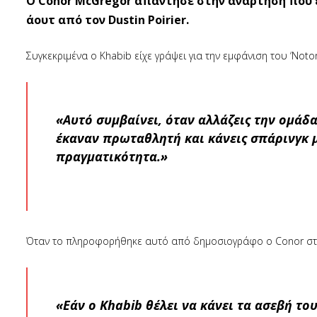
O Conor McGregor απάντησε στην ανάρτηση που 
άουτ από τον Dustin Poirier.
Συγκεκριμένα ο Khabib είχε γράψει για την εμφάνιση του ‘Notor
«Αυτό συμβαίνει, όταν αλλάζεις την ομάδ
έκαναν πρωταθλητή και κάνεις σπάρινγκ μ
πραγματικότητα.»
Όταν το πληροφορήθηκε αυτό από δημοσιογράφο ο Conor στην
«Εάν ο Khabib θέλει να κάνει τα ασεβή του