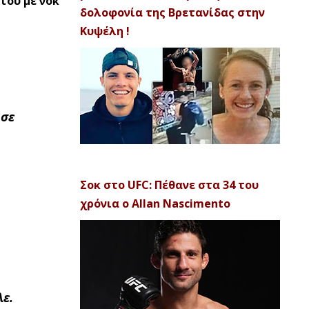
του με νοκ
δολοφονία της Βρετανίδας στην
Κυψέλη !
 σε
Σοκ στο UFC: Πέθανε στα 34 του
χρόνια ο Allan Nascimento
λε.