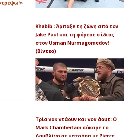
ιστρέψω!»
Khabib : Άρπαξε τη ζώνη από τον
Jake Paul και τη φόρεσε ο ίδιος
στον Usman Nurmagomedov!
(Βίντεο)
Τρία νοκ ντάουν και νοκ άουτ: Ο
Mark Chamberlain σόκαρε το
Δουβλίνο σε ματσάρα με Pierce