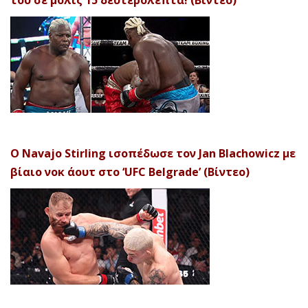
του σε μόλις 15 δευτερόλεπτα! (Βίντεο)
Ο Navajo Stirling ισοπέδωσε τον Jan Blachowicz με
βίαιο νοκ άουτ στο ‘UFC Belgrade’ (Βίντεο)