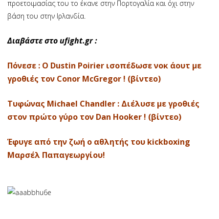
προετοιμασίας του το έκανε στην Πορτογαλία και όχι στην
βάση του στην Ιρλανδία.
Διαβάστε στο ufight.gr :
Πόνεσε : Ο Dustin Poirier ισοπέδωσε νοκ άουτ με
γροθιές τον Conor McGregor ! (βίντεο)
Τυφώνας Michael Chandler : Διέλυσε με γροθιές
στον πρώτο γύρο τον Dan Hooker ! (βίντεο)
Έφυγε από την ζωή ο αθλητής του kickboxing
Μαρσέλ Παπαγεωργίου!