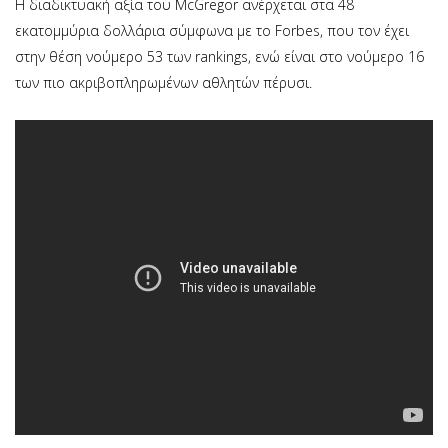
Η διαδικτυακή αξία του McGregor ανέρχεται στα 48
εκατομμύρια δολλάρια σύμφωνα με το Forbes, που τον έχει
στην θέση νούμερο 53 των rankings, ενώ είναι στο νούμερο 16
των πιο ακριβοπληρωμένων αθλητών πέρυσι.