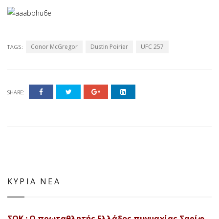
Conor McGregor
Dustin Poirier
UFC 257
TAGS:
SHARE:
ΚΥΡΙΑ ΝΕΑ
ΣΟΚ : Ο πρωταθλητής Ελλάδος πυγμαχίας Σαρίφ