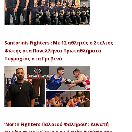
Santorinis Fighters : Με 12 αθλητές ο Στέλιος
Φώτης στα Πανελλήνια Πρωταθλήματα
Πυγμαχίας στα Γρεβενά
‘North Fighters Παλαιού Φαλήρου’ : Δυνατή