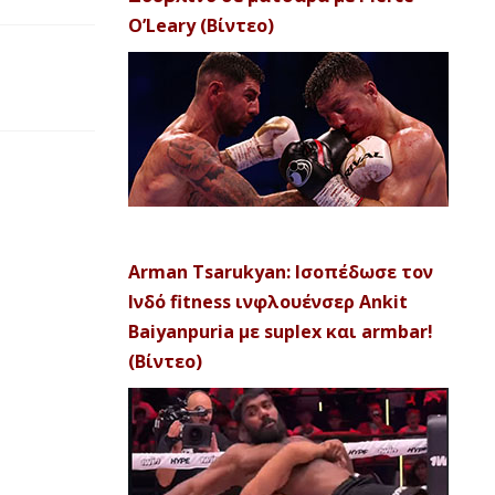
O’Leary (Βίντεο)
Arman Tsarukyan: Ισοπέδωσε τον
Ινδό fitness ινφλουένσερ Ankit
Baiyanpuria με suplex και armbar!
(Βίντεο)