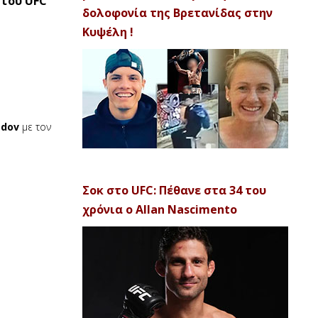
 του UFC
δολοφονία της Βρετανίδας στην
Κυψέλη !
edov
με τον
Σοκ στο UFC: Πέθανε στα 34 του
χρόνια ο Allan Nascimento