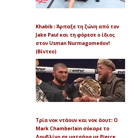
Khabib : Άρπαξε τη ζώνη από τον
Jake Paul και τη φόρεσε ο ίδιος
στον Usman Nurmagomedov!
(Βίντεο)
Τρία νοκ ντάουν και νοκ άουτ: Ο
Mark Chamberlain σόκαρε το
Δουβλίνο σε ματσάρα με Pierce