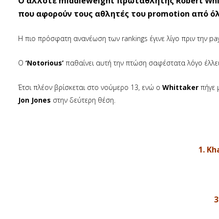
O άλλοτε middleweight πρωταθλητής Robert Whi
που αφορούν τους αθλητές του promotion από όλ
Η πιο πρόσφατη ανανέωση των rankings έγινε λίγο πριν την p
Ο
‘Notorious’
παθαίνει αυτή την πτώση σαφέστατα λόγο έλλε
Έτσι πλέον βρίσκεται στο νούμερο 13, ενώ ο
Whittaker
πήγε 
Jon Jones
στην δεύτερη θέση.
1. K
3