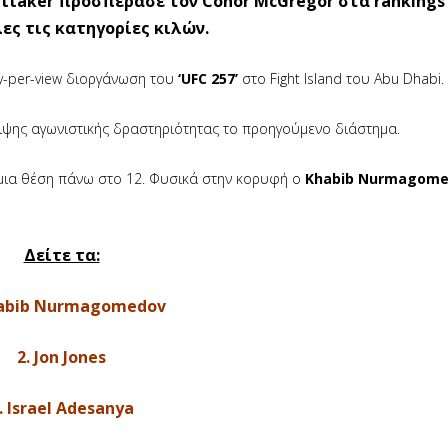
ttaker προσπέρασε τον Conor McGregor στα rankings
ες τις κατηγορίες κιλών.
ay-per-view διοργάνωση του
‘UFC 257’
στο Fight Island του Abu Dhabi.
ιψης αγωνιστικής δραστηριότητας το προηγούμενο διάστημα.
μια θέση πάνω στο 12. Φυσικά στην κορυφή ο
Khabib Nurmagom
Δείτε τα:
habib Nurmagomedov
2. Jon Jones
. Israel Adesanya