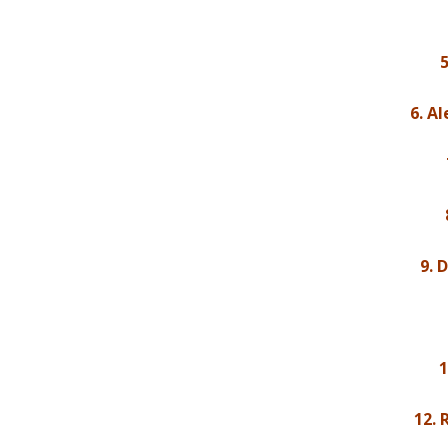
6. A
9. 
1
12. 