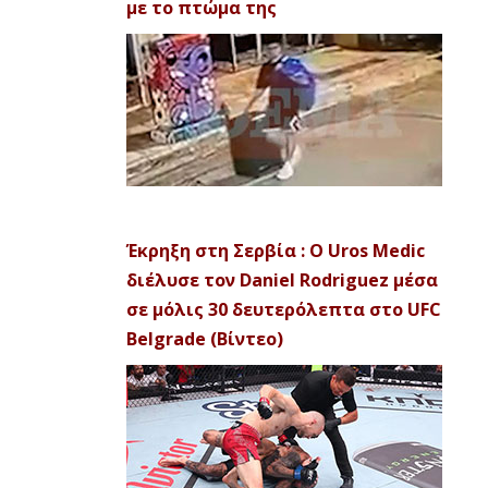
με το πτώμα της
Έκρηξη στη Σερβία : Ο Uros Medic
διέλυσε τον Daniel Rodriguez μέσα
σε μόλις 30 δευτερόλεπτα στο UFC
Belgrade (Βίντεο)