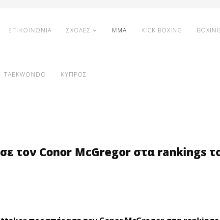
ΕΠΙΚΟΙΝΩΝΙΑ
ΣΧΟΛΕΣ
MMA
KICK BOXING
BOXIN
TAEKWONDO
ΚΥΠΡΟΣ
σε τον Conor McGregor στα rankings τ