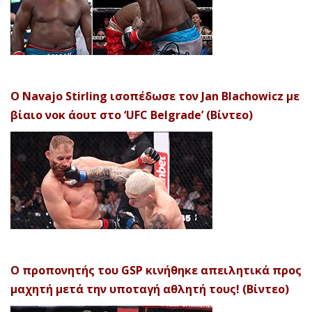
Ο Navajo Stirling ισοπέδωσε τον Jan Blachowicz με
βίαιο νοκ άουτ στο ‘UFC Belgrade’ (Βίντεο)
Ο προπονητής του GSP κινήθηκε απειλητικά προς
μαχητή μετά την υποταγή αθλητή τους! (Βίντεο)