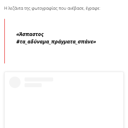
Η λεζάντα της φωτογραφίας που ανέβασε, έγραφε:
«Άσπαστος
#τα_αδύναμα_πράγματα_σπάνε»