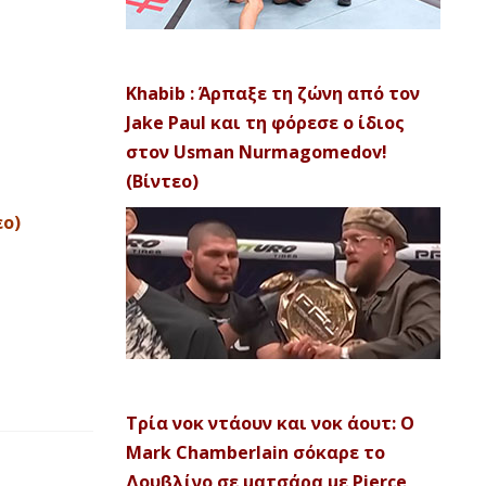
Khabib : Άρπαξε τη ζώνη από τον
Jake Paul και τη φόρεσε ο ίδιος
στον Usman Nurmagomedov!
(Βίντεο)
εο)
Τρία νοκ ντάουν και νοκ άουτ: Ο
Mark Chamberlain σόκαρε το
Δουβλίνο σε ματσάρα με Pierce