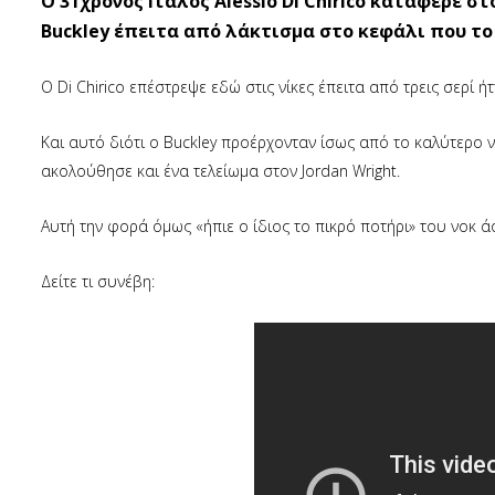
O 31χρονος Ιταλός Alessio Di Chirico κατάφερε σ
Buckley έπειτα από λάκτισμα στο κεφάλι που το
Ο Di Chirico επέστρεψε εδώ στις νίκες έπειτα από τρεις σερί ή
Και αυτό διότι ο Buckley προέρχονταν ίσως από το καλύτερο 
ακολούθησε και ένα τελείωμα στον Jordan Wright.
Αυτή την φορά όμως «ήπιε ο ίδιος το πικρό ποτήρι» του νοκ ά
Δείτε τι συνέβη: