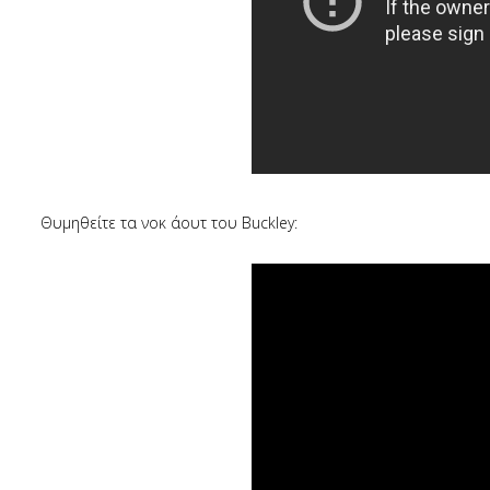
Θυμηθείτε τα νοκ άουτ του Buckley: