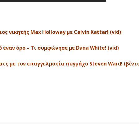
ος νικητής Max Holloway με Calvin Kattar! (vid)
ναν όρο – Τι συμφώνησε με Dana White! (vid)
ματς με τον επαγγελματία πυγμάχο Steven Ward! (βίντ