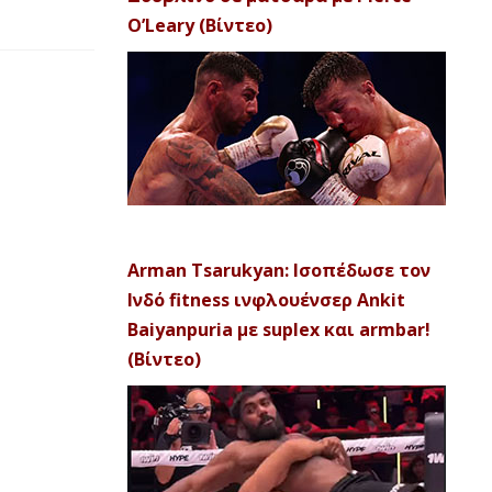
O’Leary (Βίντεο)
Arman Tsarukyan: Ισοπέδωσε τον
Ινδό fitness ινφλουένσερ Ankit
Baiyanpuria με suplex και armbar!
(Βίντεο)