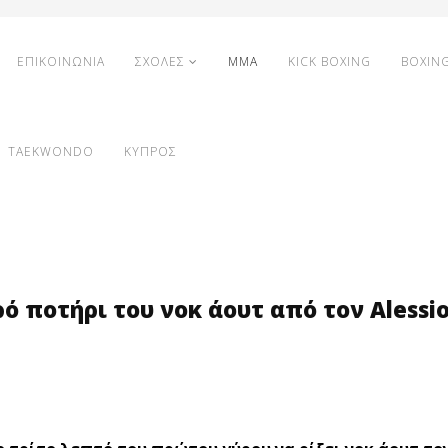
ΕΠΙΚΟΙΝΩΝΙΑ
ΣΧΟΛΕΣ
MMA
KICK BOXING
BOXIN
TAEKWONDO
ΚΥΠΡΟΣ
ρό ποτήρι του νοκ άουτ από τον Alessio