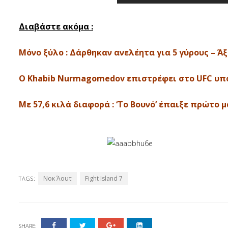
Διαβάστε ακόμα :
Μόνο ξύλο : Δάρθηκαν ανελέητα για 5 γύρους – Άξι
Ο Khabib Nurmagomedov επιστρέφει στο UFC υπό έ
Με 57,6 κιλά διαφορά : ‘Το Βουνό’ έπαιξε πρώτο 
Νοκ Άουτ
Fight Island 7
TAGS:
SHARE: