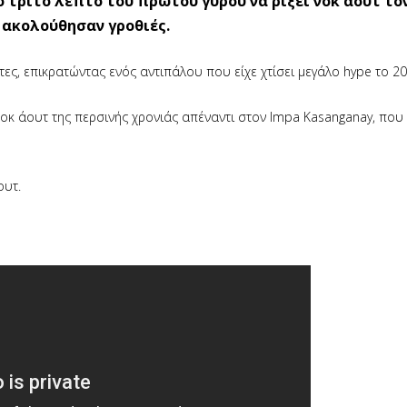
το τρίτο λεπτό του πρώτου γύρου να ρίξει νοκ άουτ τον
 ακολούθησαν γροθιές.
ττες, επικρατώντας ενός αντιπάλου που είχε χτίσει μεγάλο hype το 20
νοκ άουτ της περσινής χρονιάς απέναντι στον Impa Kasanganay, που
ουτ.