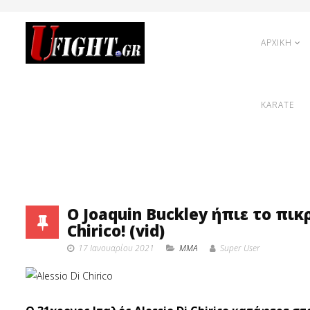
ΑΡΧΙΚΗ
KARATE
Ο Joaquin Buckley ήπιε το πικ
Chirico! (vid)
17 Ιανουαρίου 2021
MMA
Super User