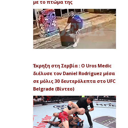
με το πτώμα της
Έκρηξη στη Σερβία : Ο Uros Medic
διέλυσε τον Daniel Rodriguez μέσα
σε μόλις 30 δευτερόλεπτα στο UFC
Belgrade (Βίντεο)